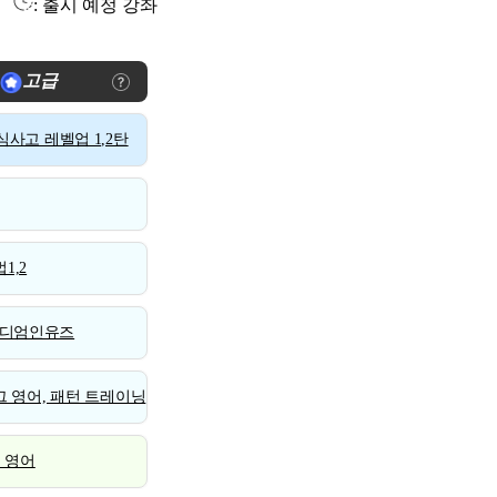
: 출시 예정 강좌
고급
사고 레벨업 1,2탄
1,2
디엄인유즈
 영어, 패턴 트레이닝
스 영어