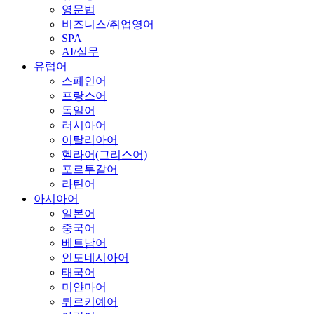
영문법
비즈니스/취업영어
SPA
AI/실무
유럽어
스페인어
프랑스어
독일어
러시아어
이탈리아어
헬라어(그리스어)
포르투갈어
라틴어
아시아어
일본어
중국어
베트남어
인도네시아어
태국어
미얀마어
튀르키예어