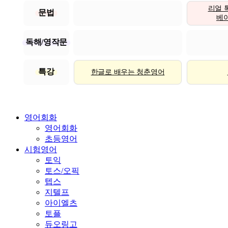
리얼 
문법
베이직
독해/영작문
특강
한글로 배우는 청춘영어
영어회화
영어회화
초등영어
시험영어
토익
토스/오픽
텝스
지텔프
아이엘츠
토플
듀오링고