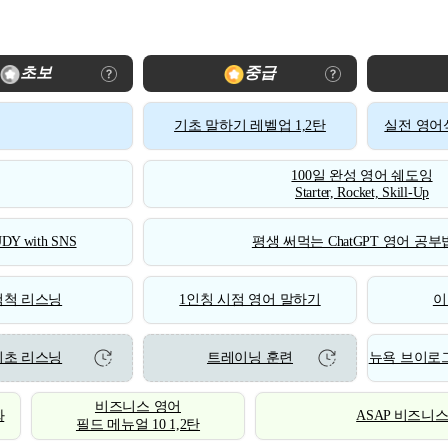
초보
중급
기초 말하기 레벨업 1,2탄
실전 영어식
100일 완성 영어 쉐도잉
Starter, Rocket, Skill-Up
DY with SNS
평생 써먹는 ChatGPT 영어 공부법
척척 리스닝
1인칭 시점 영어 말하기
이
기초 리스닝
트레이닝 훈련
뉴욕 브이로그
비즈니스 영어
화
ASAP 비즈니
필드 메뉴얼 10 1,2탄