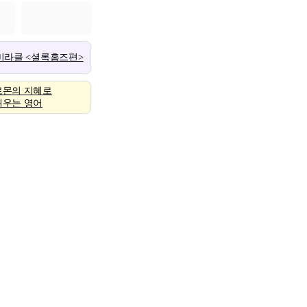
 미라클 <셜록홈즈편>
로몬의 지혜로
배우는 영어