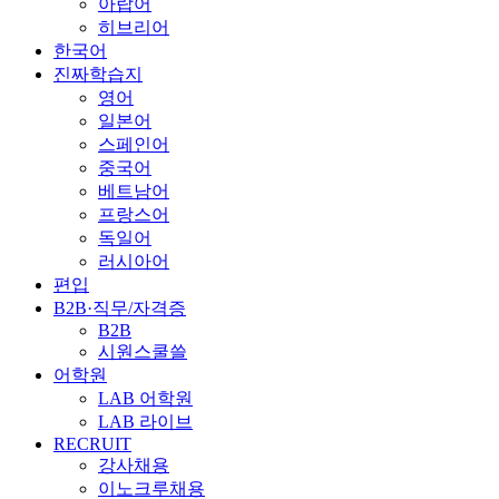
아랍어
히브리어
한국어
진짜학습지
영어
일본어
스페인어
중국어
베트남어
프랑스어
독일어
러시아어
편입
B2B·직무/자격증
B2B
시원스쿨쓸
어학원
LAB 어학원
LAB 라이브
RECRUIT
강사채용
이노크루채용