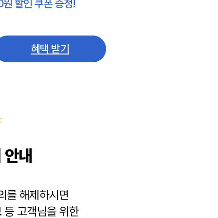
0원 할인 쿠폰 증정!
혜택 받기
 안내
동의를 해제하시면
보
등 고객님을 위한