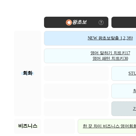
왕초보
NEW 왕초보탈출 1,2,3탄
영어 말하기 치트키17
영어 패턴 치트키30
회화
STU
비즈니스
한 끗 차이 비즈니스 영어회