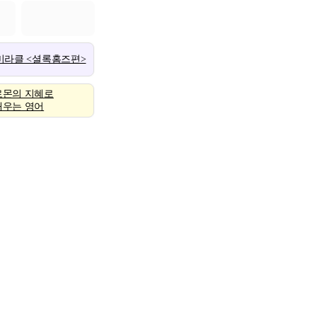
 미라클 <셜록홈즈편>
로몬의 지혜로
배우는 영어