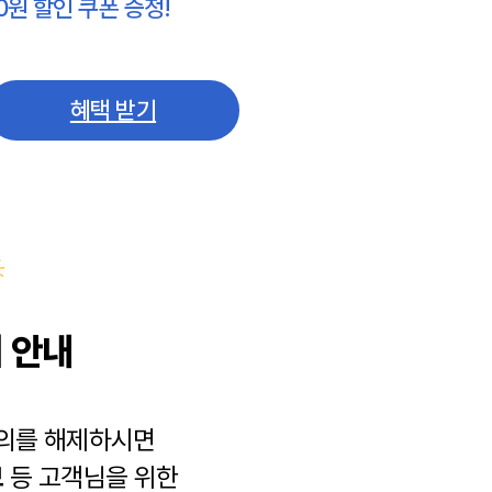
0원 할인 쿠폰 증정!
혜택 받기
 안내
동의를 해제하시면
보
등 고객님을 위한