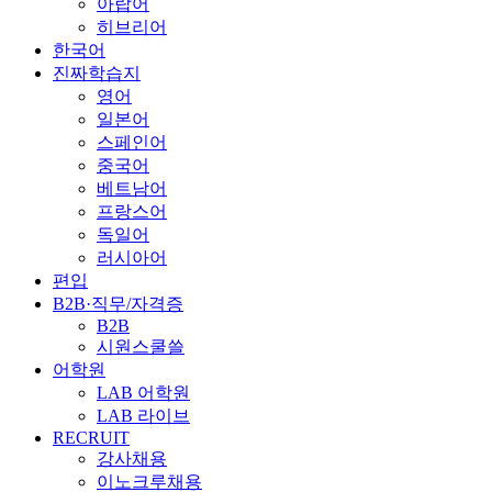
아랍어
히브리어
한국어
진짜학습지
영어
일본어
스페인어
중국어
베트남어
프랑스어
독일어
러시아어
편입
B2B·직무/자격증
B2B
시원스쿨쓸
어학원
LAB 어학원
LAB 라이브
RECRUIT
강사채용
이노크루채용