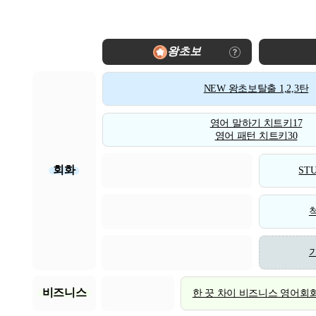
왕초보
NEW 왕초보탈출 1,2,3탄
영어 말하기 치트키17
영어 패턴 치트키30
회화
STU
비즈니스
한 끗 차이 비즈니스 영어회