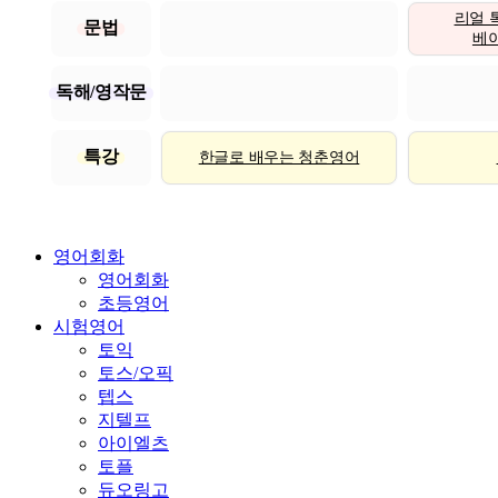
리얼 
문법
베이직
독해/영작문
특강
한글로 배우는 청춘영어
영어회화
영어회화
초등영어
시험영어
토익
토스/오픽
텝스
지텔프
아이엘츠
토플
듀오링고