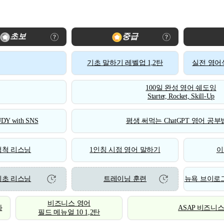
초보
중급
기초 말하기 레벨업 1,2탄
실전 영어식
100일 완성 영어 쉐도잉
Starter, Rocket, Skill-Up
DY with SNS
평생 써먹는 ChatGPT 영어 공부법
척척 리스닝
1인칭 시점 영어 말하기
이
기초 리스닝
트레이닝 훈련
뉴욕 브이로그
비즈니스 영어
화
ASAP 비즈니
필드 메뉴얼 10 1,2탄