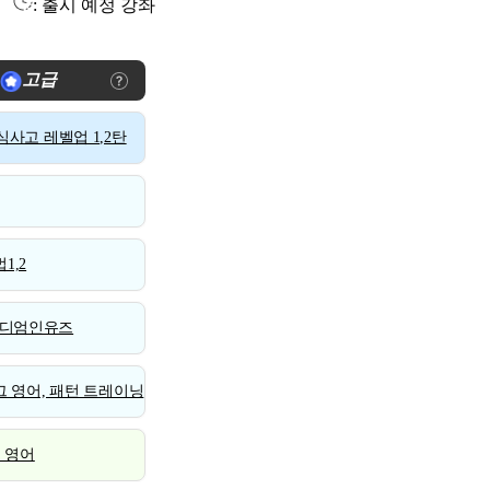
: 출시 예정 강좌
고급
사고 레벨업 1,2탄
1,2
디엄인유즈
 영어, 패턴 트레이닝
스 영어