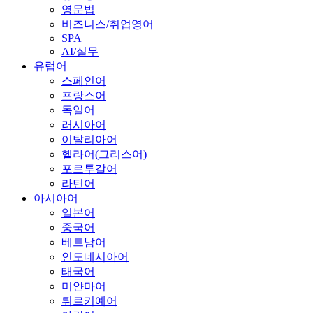
영문법
비즈니스/취업영어
SPA
AI/실무
유럽어
스페인어
프랑스어
독일어
러시아어
이탈리아어
헬라어(그리스어)
포르투갈어
라틴어
아시아어
일본어
중국어
베트남어
인도네시아어
태국어
미얀마어
튀르키예어