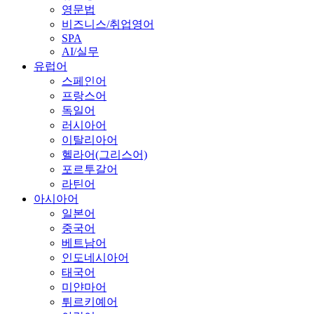
영문법
비즈니스/취업영어
SPA
AI/실무
유럽어
스페인어
프랑스어
독일어
러시아어
이탈리아어
헬라어(그리스어)
포르투갈어
라틴어
아시아어
일본어
중국어
베트남어
인도네시아어
태국어
미얀마어
튀르키예어