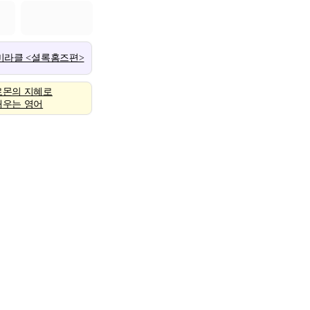
 미라클 <셜록홈즈편>
로몬의 지혜로
배우는 영어