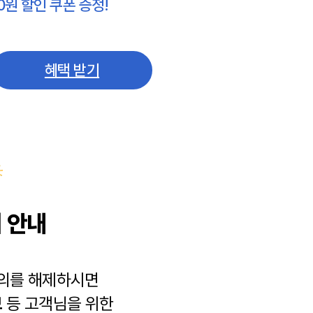
0원 할인 쿠폰 증정!
혜택 받기
 안내
동의를 해제하시면
보
등 고객님을 위한