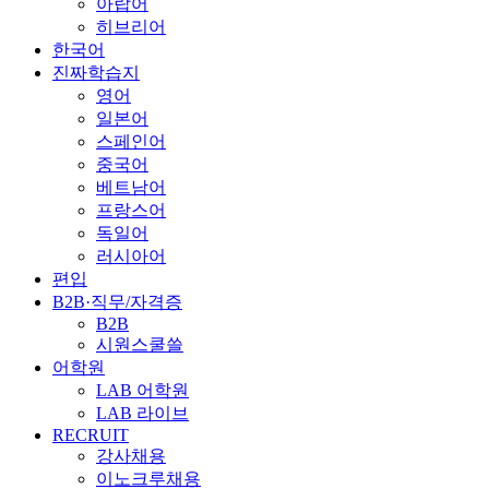
아랍어
히브리어
한국어
진짜학습지
영어
일본어
스페인어
중국어
베트남어
프랑스어
독일어
러시아어
편입
B2B·직무/자격증
B2B
시원스쿨쓸
어학원
LAB 어학원
LAB 라이브
RECRUIT
강사채용
이노크루채용