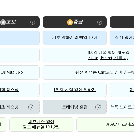
초보
중급
기초 말하기 레벨업 1,2탄
실전 영어식
100일 완성 영어 쉐도잉
Starter, Rocket, Skill-Up
DY with SNS
평생 써먹는 ChatGPT 영어 공부법
척척 리스닝
1인칭 시점 영어 말하기
이
기초 리스닝
트레이닝 훈련
뉴욕 브이로그
비즈니스 영어
화
ASAP 비즈니
필드 메뉴얼 10 1,2탄