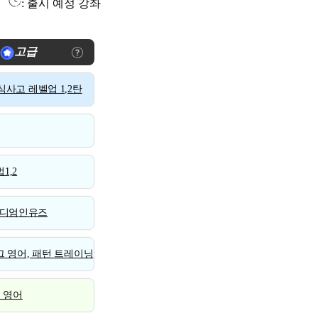
: 출시 예정 강좌
고급
사고 레벨업 1,2탄
1,2
디엄인유즈
 영어, 패턴 트레이닝
스 영어