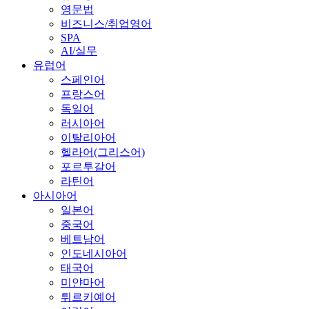
영문법
비즈니스/취업영어
SPA
AI/실무
유럽어
스페인어
프랑스어
독일어
러시아어
이탈리아어
헬라어(그리스어)
포르투갈어
라틴어
아시아어
일본어
중국어
베트남어
인도네시아어
태국어
미얀마어
튀르키예어