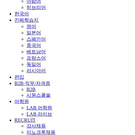
아랍어
히브리어
한국어
진짜학습지
영어
일본어
스페인어
중국어
베트남어
프랑스어
독일어
러시아어
편입
B2B·직무/자격증
B2B
시원스쿨쓸
어학원
LAB 어학원
LAB 라이브
RECRUIT
강사채용
이노크루채용