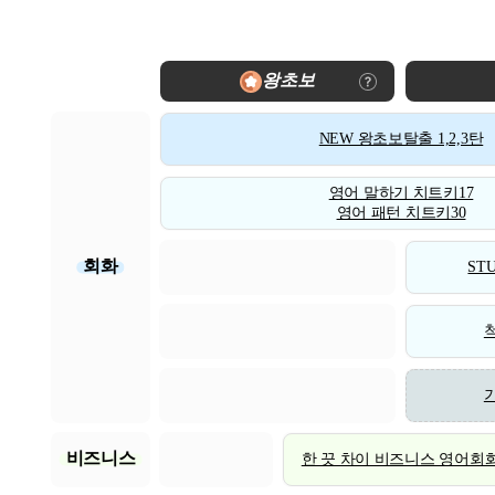
왕초보
NEW 왕초보탈출 1,2,3탄
영어 말하기 치트키17
영어 패턴 치트키30
회화
STU
비즈니스
한 끗 차이 비즈니스 영어회