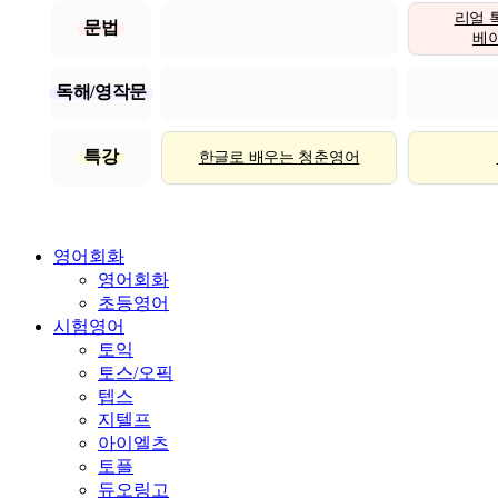
리얼 
문법
베이직
독해/영작문
특강
한글로 배우는 청춘영어
영어회화
영어회화
초등영어
시험영어
토익
토스/오픽
텝스
지텔프
아이엘츠
토플
듀오링고