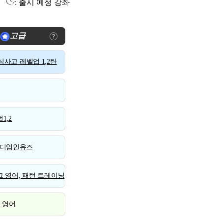
: 출시 예정 강좌
고급
사고 레벨업 1,2탄
1,2
디엄인유즈
 영어, 패턴 트레이닝
스 영어