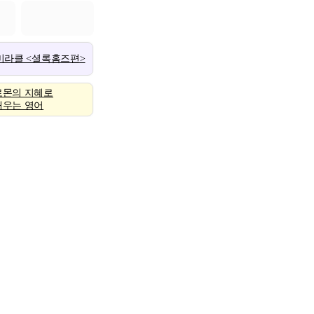
 미라클 <셜록홈즈편>
로몬의 지혜로
배우는 영어