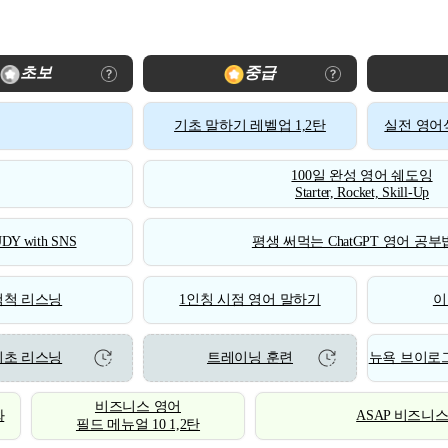
초보
중급
기초 말하기 레벨업 1,2탄
실전 영어식
100일 완성 영어 쉐도잉
Starter, Rocket, Skill-Up
DY with SNS
평생 써먹는 ChatGPT 영어 공부법
척척 리스닝
1인칭 시점 영어 말하기
이
기초 리스닝
트레이닝 훈련
뉴욕 브이로그
비즈니스 영어
화
ASAP 비즈니
필드 메뉴얼 10 1,2탄