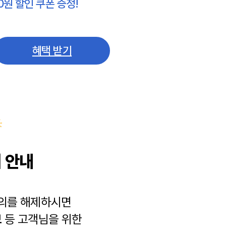
0원 할인 쿠폰 증정!
혜택 받기
 안내
동의를 해제하시면
보
등 고객님을 위한