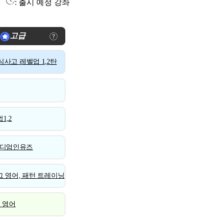
: 출시 예정 강좌
고급
사고 레벨업 1,2탄
1,2
디엄인유즈
 영어, 패턴 트레이닝
스 영어