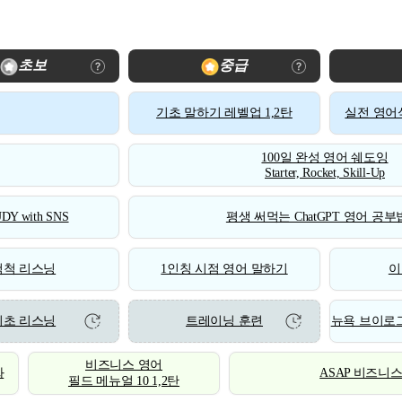
초보
중급
기초 말하기 레벨업 1,2탄
실전 영어식
100일 완성 영어 쉐도잉
Starter, Rocket, Skill-Up
DY with SNS
평생 써먹는 ChatGPT 영어 공부법
척척 리스닝
1인칭 시점 영어 말하기
이
기초 리스닝
트레이닝 훈련
뉴욕 브이로그
비즈니스 영어
화
ASAP 비즈니
필드 메뉴얼 10 1,2탄