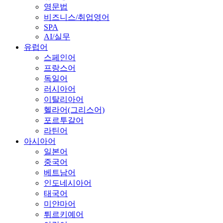
영문법
비즈니스/취업영어
SPA
AI/실무
유럽어
스페인어
프랑스어
독일어
러시아어
이탈리아어
헬라어(그리스어)
포르투갈어
라틴어
아시아어
일본어
중국어
베트남어
인도네시아어
태국어
미얀마어
튀르키예어