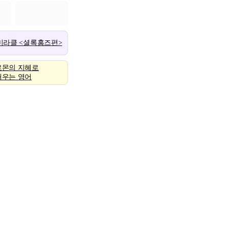
 미라클 <셜록홈즈편>
로몬의 지혜로
배우는 영어