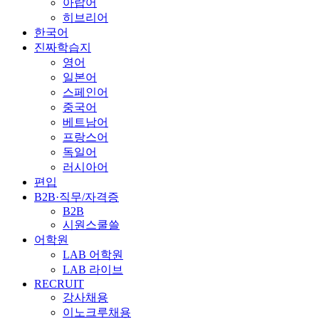
아랍어
히브리어
한국어
진짜학습지
영어
일본어
스페인어
중국어
베트남어
프랑스어
독일어
러시아어
편입
B2B·직무/자격증
B2B
시원스쿨쓸
어학원
LAB 어학원
LAB 라이브
RECRUIT
강사채용
이노크루채용