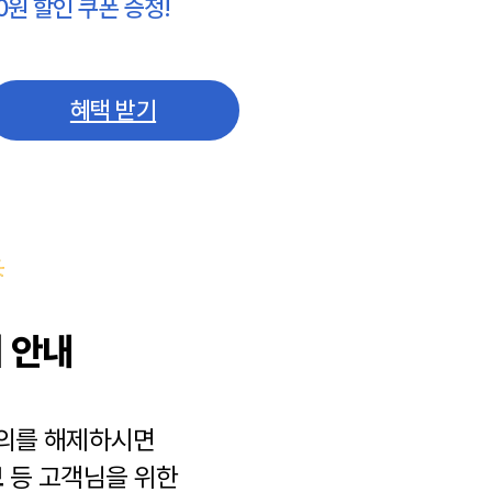
0원 할인 쿠폰 증정!
혜택 받기
 안내
동의를 해제하시면
보
등 고객님을 위한