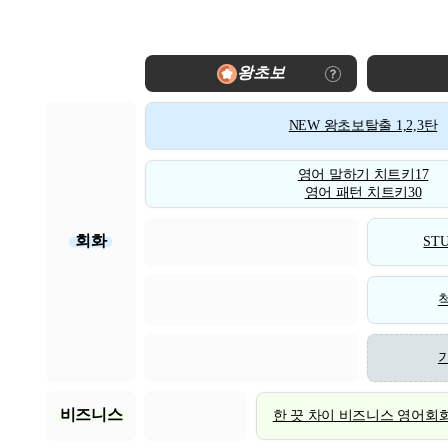
왕초보
NEW 왕초보탈출 1,2,3탄
영어 말하기 치트키17
영어 패턴 치트키30
회화
STU
비즈니스
한 끗 차이 비즈니스 영어회