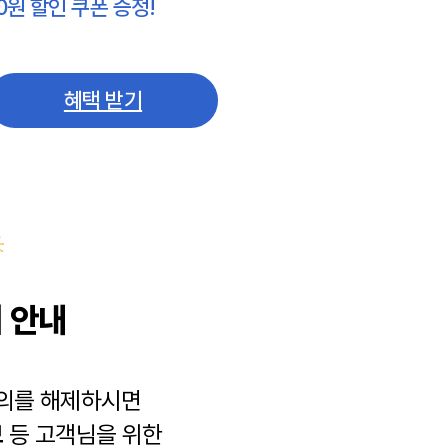
0원 할인 쿠폰 증정!
혜택 받기
 안내
동의를 해제하시면
보
등 고객님을 위한