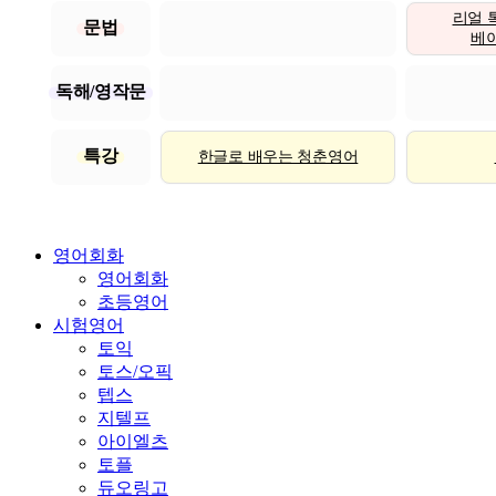
리얼 
문법
베이직
독해/영작문
특강
한글로 배우는 청춘영어
영어회화
영어회화
초등영어
시험영어
토익
토스/오픽
텝스
지텔프
아이엘츠
토플
듀오링고