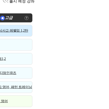
: 출시 예정 강좌
고급
사고 레벨업 1,2탄
1,2
디엄인유즈
 영어, 패턴 트레이닝
스 영어