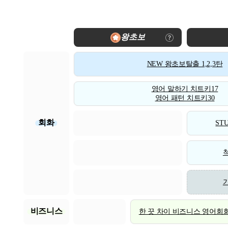
왕초보
NEW 왕초보탈출 1,2,3탄
영어 말하기 치트키17
영어 패턴 치트키30
회화
STU
비즈니스
한 끗 차이 비즈니스 영어회