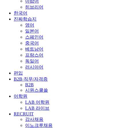
아랍어
히브리어
한국어
진짜학습지
영어
일본어
스페인어
중국어
베트남어
프랑스어
독일어
러시아어
편입
B2B·직무/자격증
B2B
시원스쿨쓸
어학원
LAB 어학원
LAB 라이브
RECRUIT
강사채용
이노크루채용