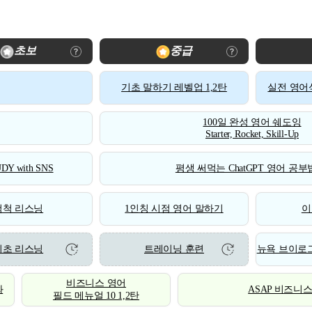
초보
중급
기초 말하기 레벨업 1,2탄
실전 영어식
100일 완성 영어 쉐도잉
Starter, Rocket, Skill-Up
DY with SNS
평생 써먹는 ChatGPT 영어 공부법
척척 리스닝
1인칭 시점 영어 말하기
이
기초 리스닝
트레이닝 훈련
뉴욕 브이로그
비즈니스 영어
화
ASAP 비즈니
필드 메뉴얼 10 1,2탄