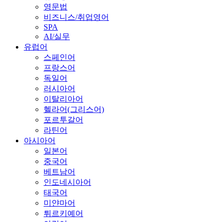
영문법
비즈니스/취업영어
SPA
AI/실무
유럽어
스페인어
프랑스어
독일어
러시아어
이탈리아어
헬라어(그리스어)
포르투갈어
라틴어
아시아어
일본어
중국어
베트남어
인도네시아어
태국어
미얀마어
튀르키예어