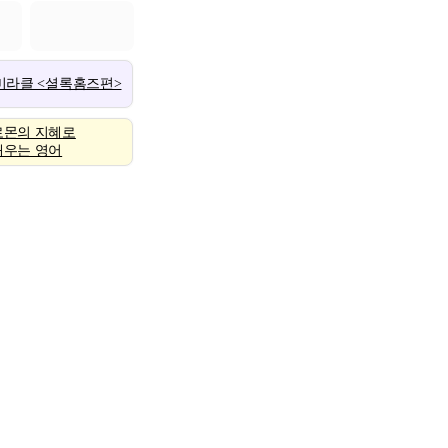
 미라클 <셜록홈즈편>
로몬의 지혜로
배우는 영어