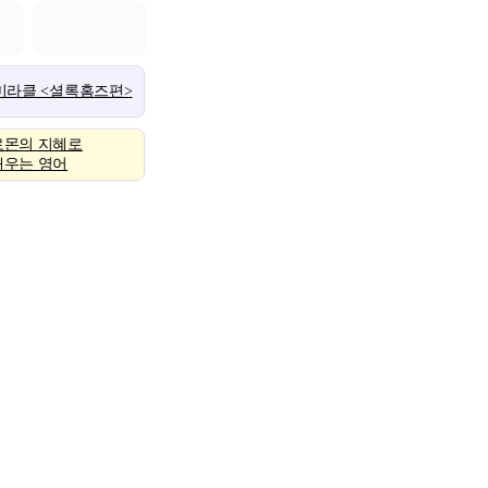
 미라클 <셜록홈즈편>
로몬의 지혜로
배우는 영어