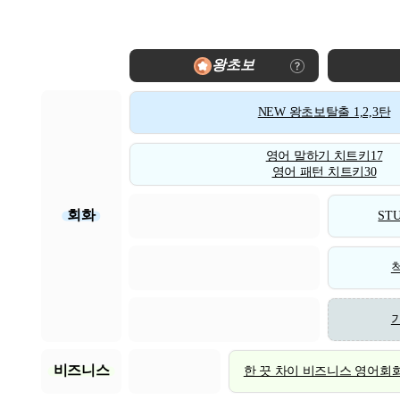
왕초보
NEW 왕초보탈출 1,2,3탄
영어 말하기 치트키17
영어 패턴 치트키30
회화
STU
비즈니스
한 끗 차이 비즈니스 영어회