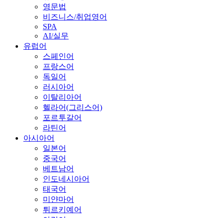
영문법
비즈니스/취업영어
SPA
AI/실무
유럽어
스페인어
프랑스어
독일어
러시아어
이탈리아어
헬라어(그리스어)
포르투갈어
라틴어
아시아어
일본어
중국어
베트남어
인도네시아어
태국어
미얀마어
튀르키예어