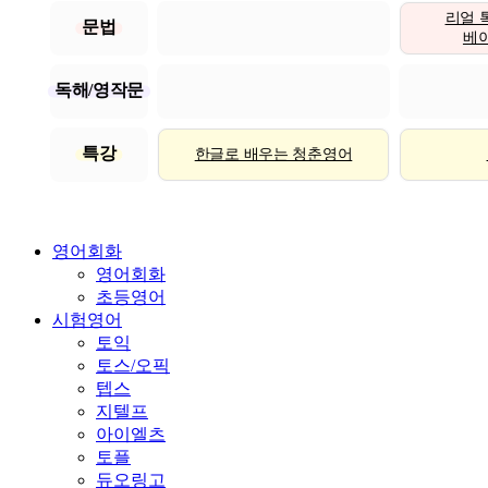
리얼 
문법
베이직
독해/영작문
특강
한글로 배우는 청춘영어
영어회화
영어회화
초등영어
시험영어
토익
토스/오픽
텝스
지텔프
아이엘츠
토플
듀오링고