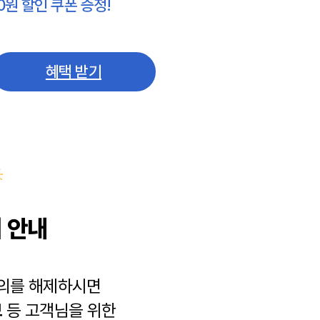
0원 할인 쿠폰 증정!
혜택 받기
 안내
동의를 해제하시면
보
등 고객님을 위한