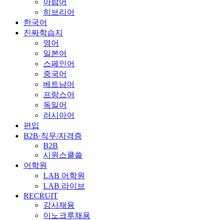
아랍어
히브리어
한국어
진짜학습지
영어
일본어
스페인어
중국어
베트남어
프랑스어
독일어
러시아어
편입
B2B·직무/자격증
B2B
시원스쿨쓸
어학원
LAB 어학원
LAB 라이브
RECRUIT
강사채용
이노크루채용