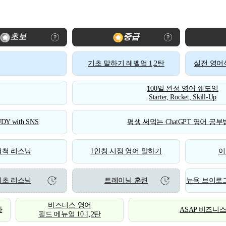
초보
중급
기초 말하기 레벨업 1,2탄
실전 영어식
100일 완성 영어 쉐도잉
Starter, Rocket, Skill-Up
DY with SNS
평생 써먹는 ChatGPT 영어 공부법
척척 리스닝
1인칭 시점 영어 말하기
이
기초 리스닝
트레이닝 훈련
뉴욕 브이로그
비즈니스 영어
화
ASAP 비즈니
필드 메뉴얼 10 1,2탄