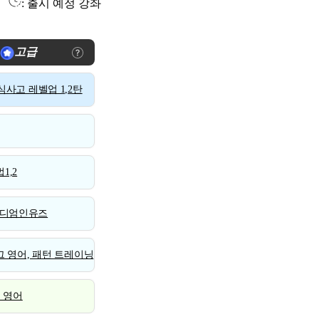
: 출시 예정 강좌
고급
사고 레벨업 1,2탄
1,2
디엄인유즈
 영어, 패턴 트레이닝
스 영어