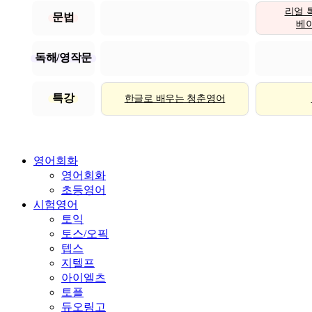
리얼 
문법
베이직
독해/영작문
특강
한글로 배우는 청춘영어
영어회화
영어회화
초등영어
시험영어
토익
토스/오픽
텝스
지텔프
아이엘츠
토플
듀오링고