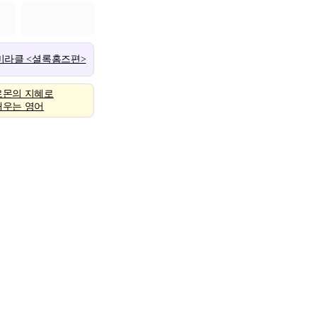
 미라클 <셜록홈즈편>
로몬의 지혜로
배우는 영어