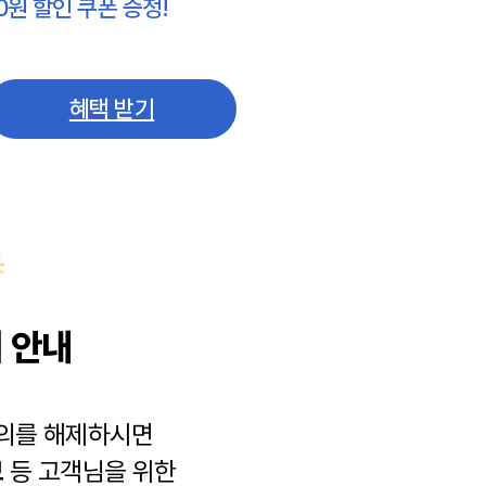
0원 할인 쿠폰 증정!
혜택 받기
 안내
동의를 해제하시면
보
등 고객님을 위한