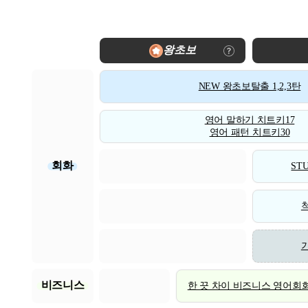
왕초보
NEW 왕초보탈출 1,2,3탄
영어 말하기 치트키17
영어 패턴 치트키30
회화
STU
비즈니스
한 끗 차이 비즈니스 영어회