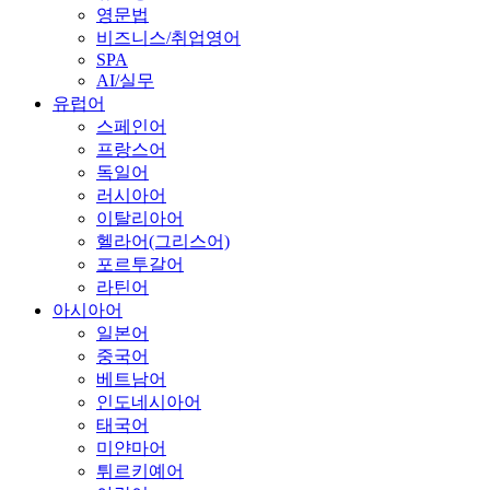
영문법
비즈니스/취업영어
SPA
AI/실무
유럽어
스페인어
프랑스어
독일어
러시아어
이탈리아어
헬라어(그리스어)
포르투갈어
라틴어
아시아어
일본어
중국어
베트남어
인도네시아어
태국어
미얀마어
튀르키예어