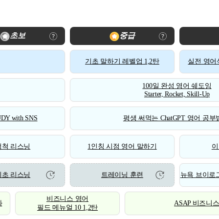
초보
중급
기초 말하기 레벨업 1,2탄
실전 영어식
100일 완성 영어 쉐도잉
Starter, Rocket, Skill-Up
DY with SNS
평생 써먹는 ChatGPT 영어 공부법
척척 리스닝
1인칭 시점 영어 말하기
이
기초 리스닝
트레이닝 훈련
뉴욕 브이로그
비즈니스 영어
화
ASAP 비즈니
필드 메뉴얼 10 1,2탄