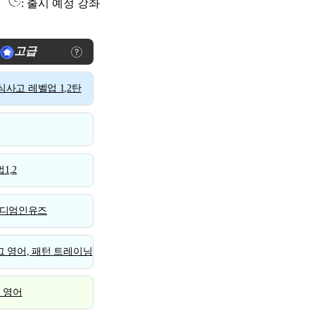
: 출시 예정 강좌
고급
사고 레벨업 1,2탄
1,2
디엄인유즈
 영어, 패턴 트레이닝
스 영어