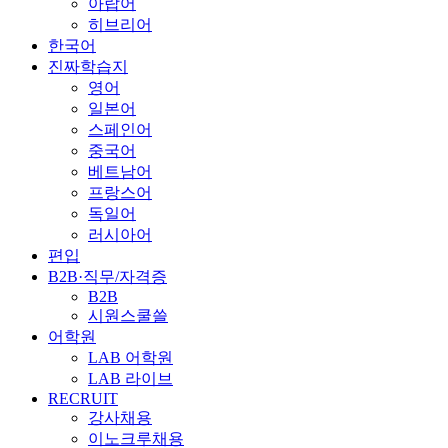
아랍어
히브리어
한국어
진짜학습지
영어
일본어
스페인어
중국어
베트남어
프랑스어
독일어
러시아어
편입
B2B·직무/자격증
B2B
시원스쿨쓸
어학원
LAB 어학원
LAB 라이브
RECRUIT
강사채용
이노크루채용