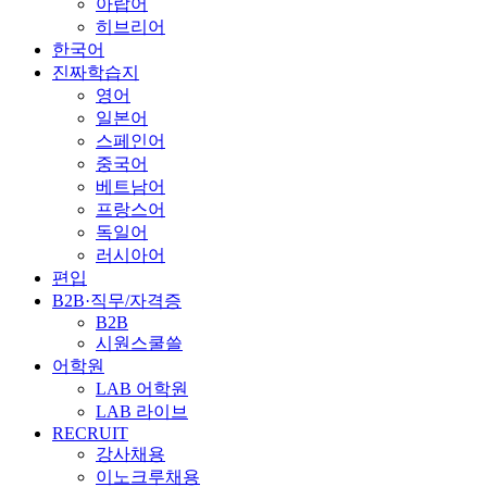
아랍어
히브리어
한국어
진짜학습지
영어
일본어
스페인어
중국어
베트남어
프랑스어
독일어
러시아어
편입
B2B·직무/자격증
B2B
시원스쿨쓸
어학원
LAB 어학원
LAB 라이브
RECRUIT
강사채용
이노크루채용