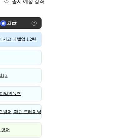
: 출시 예정 강좌
고급
사고 레벨업 1,2탄
1,2
디엄인유즈
 영어, 패턴 트레이닝
스 영어