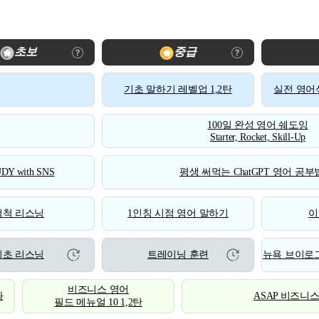
초보
중급
기초 말하기 레벨업 1,2탄
실전 영어식
100일 완성 영어 쉐도잉
Starter, Rocket, Skill-Up
DY with SNS
평생 써먹는 ChatGPT 영어 공부법
척척 리스닝
1인칭 시점 영어 말하기
이
기초 리스닝
트레이닝 훈련
뉴욕 브이로그
비즈니스 영어
화
ASAP 비즈니
필드 메뉴얼 10 1,2탄