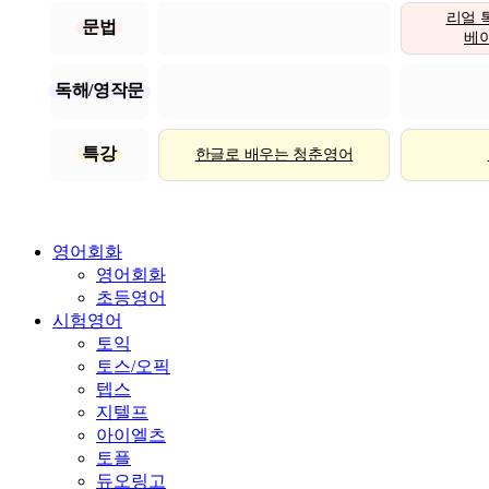
리얼 
문법
베이직
독해/영작문
특강
한글로 배우는 청춘영어
영어회화
영어회화
초등영어
시험영어
토익
토스/오픽
텝스
지텔프
아이엘츠
토플
듀오링고