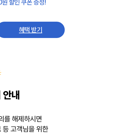
0원 할인 쿠폰 증정!
혜택 받기
 안내
동의를 해제하시면
보
등 고객님을 위한