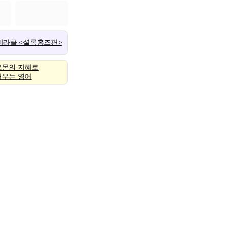
 미라클 <셜록홈즈편>
로몬의 지혜로
배우는 영어