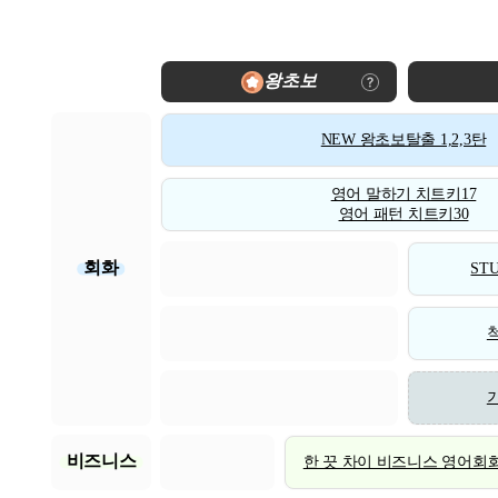
왕초보
NEW 왕초보탈출 1,2,3탄
영어 말하기 치트키17
영어 패턴 치트키30
회화
STU
비즈니스
한 끗 차이 비즈니스 영어회