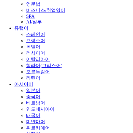
영문법
비즈니스/취업영어
SPA
AI/실무
유럽어
스페인어
프랑스어
독일어
러시아어
이탈리아어
헬라어(그리스어)
포르투갈어
라틴어
아시아어
일본어
중국어
베트남어
인도네시아어
태국어
미얀마어
튀르키예어