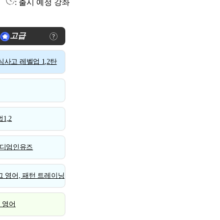
: 출시 예정 강좌
고급
사고 레벨업 1,2탄
1,2
디엄인유즈
 영어, 패턴 트레이닝
스 영어