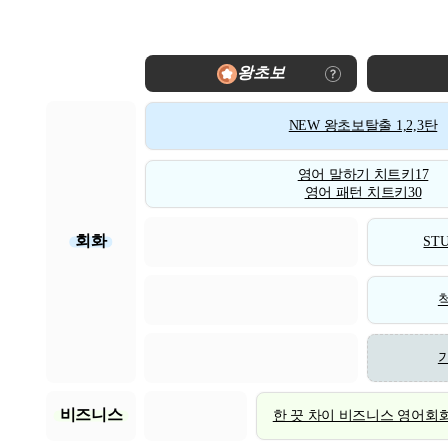
왕초보
NEW 왕초보탈출 1,2,3탄
영어 말하기 치트키17
영어 패턴 치트키30
회화
STU
비즈니스
한 끗 차이 비즈니스 영어회