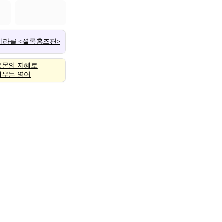
 미라클 <셜록홈즈편>
로몬의 지혜로
배우는 영어