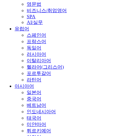
영문법
비즈니스/취업영어
SPA
AI/실무
유럽어
스페인어
프랑스어
독일어
러시아어
이탈리아어
헬라어(그리스어)
포르투갈어
라틴어
아시아어
일본어
중국어
베트남어
인도네시아어
태국어
미얀마어
튀르키예어