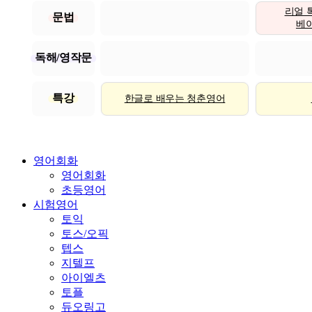
리얼 
문법
베이직
독해/영작문
특강
한글로 배우는 청춘영어
영어회화
영어회화
초등영어
시험영어
토익
토스/오픽
텝스
지텔프
아이엘츠
토플
듀오링고