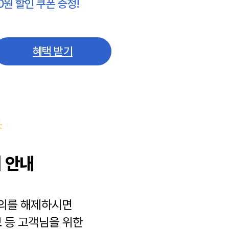
0원 할인 쿠폰 증정!
혜택 받기
 안내
동의를 해제하시면
보
등 고객님을 위한