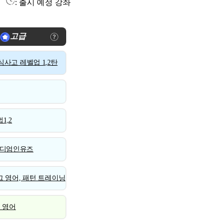
: 출시 예정 강좌
고급
사고 레벨업 1,2탄
1,2
디엄인유즈
 영어, 패턴 트레이닝
스 영어