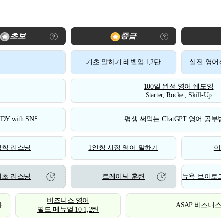
초보
중급
기초 말하기 레벨업 1,2탄
실전 영어식
100일 완성 영어 쉐도잉
Starter, Rocket, Skill-Up
DY with SNS
평생 써먹는 ChatGPT 영어 공부법
척척 리스닝
1인칭 시점 영어 말하기
이
기초 리스닝
트레이닝 훈련
뉴욕 브이로그
비즈니스 영어
화
ASAP 비즈니
필드 메뉴얼 10 1,2탄