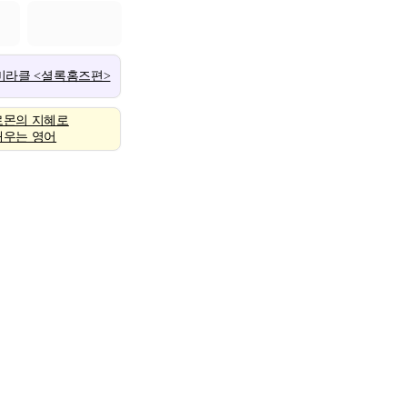
 미라클 <셜록홈즈편>
로몬의 지혜로
배우는 영어