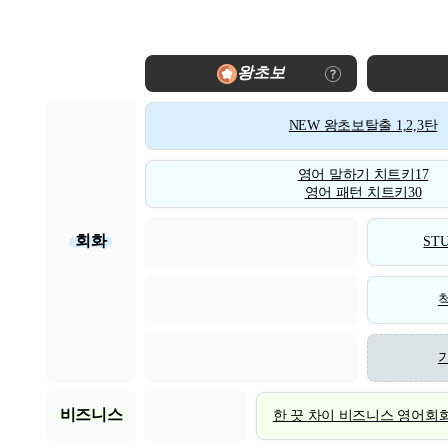
왕초보
NEW 왕초보탈출 1,2,3탄
영어 말하기 치트키17
영어 패턴 치트키30
회화
STU
비즈니스
한 끗 차이 비즈니스 영어회