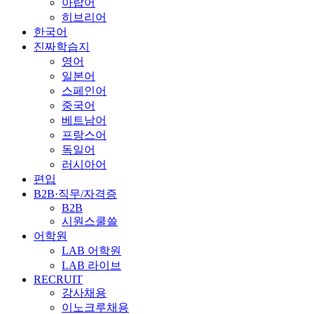
아랍어
히브리어
한국어
진짜학습지
영어
일본어
스페인어
중국어
베트남어
프랑스어
독일어
러시아어
편입
B2B·직무/자격증
B2B
시원스쿨쓸
어학원
LAB 어학원
LAB 라이브
RECRUIT
강사채용
이노크루채용