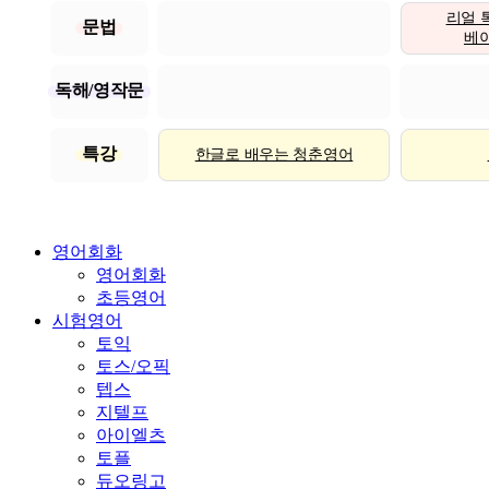
리얼 
문법
베이직
독해/영작문
특강
한글로 배우는 청춘영어
영어회화
영어회화
초등영어
시험영어
토익
토스/오픽
텝스
지텔프
아이엘츠
토플
듀오링고