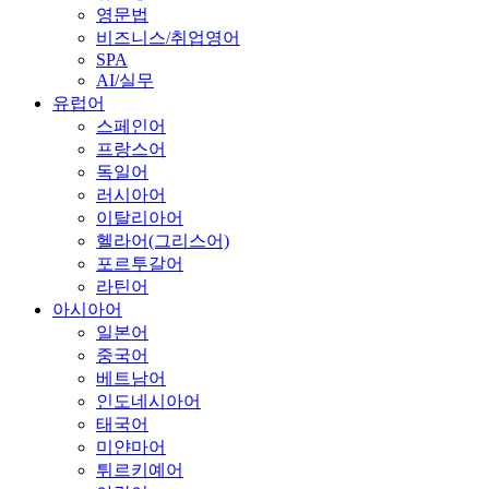
영문법
비즈니스/취업영어
SPA
AI/실무
유럽어
스페인어
프랑스어
독일어
러시아어
이탈리아어
헬라어(그리스어)
포르투갈어
라틴어
아시아어
일본어
중국어
베트남어
인도네시아어
태국어
미얀마어
튀르키예어