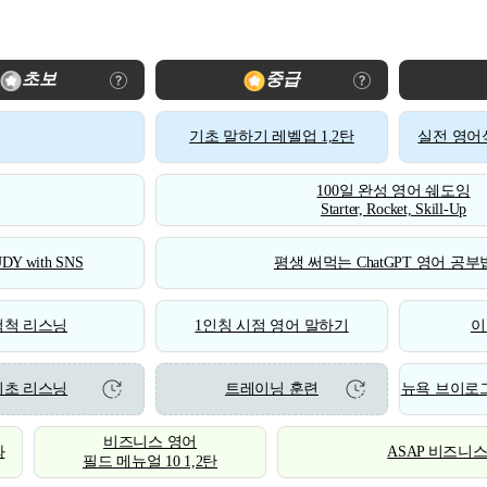
초보
중급
기초 말하기 레벨업 1,2탄
실전 영어식
100일 완성 영어 쉐도잉
Starter, Rocket, Skill-Up
DY with SNS
평생 써먹는 ChatGPT 영어 공부법
척척 리스닝
1인칭 시점 영어 말하기
이
기초 리스닝
트레이닝 훈련
뉴욕 브이로그
비즈니스 영어
화
ASAP 비즈니
필드 메뉴얼 10 1,2탄