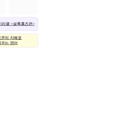
 미라클 <셜록홈즈편>
로몬의 지혜로
배우는 영어