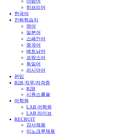
아랍어
히브리어
한국어
진짜학습지
영어
일본어
스페인어
중국어
베트남어
프랑스어
독일어
러시아어
편입
B2B·직무/자격증
B2B
시원스쿨쓸
어학원
LAB 어학원
LAB 라이브
RECRUIT
강사채용
이노크루채용