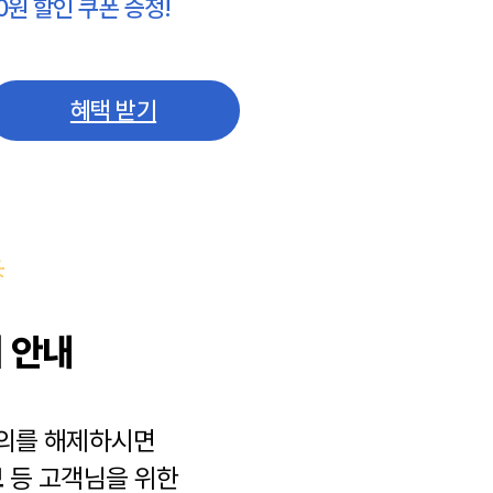
0원 할인 쿠폰 증정!
혜택 받기
 안내
동의를 해제하시면
보
등 고객님을 위한