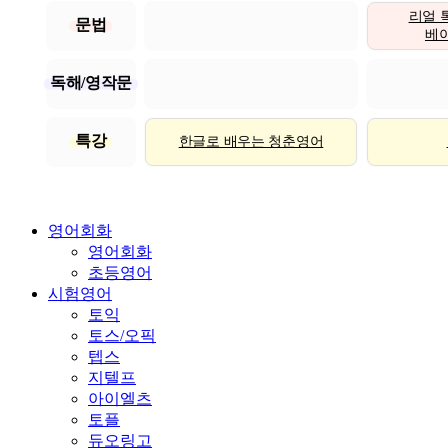
리얼 
문법
베이직
독해/영작문
특강
한글로 배우는 청춘영어
영어회화
영어회화
초등영어
시험영어
토익
토스/오픽
텝스
지텔프
아이엘츠
토플
듀오링고