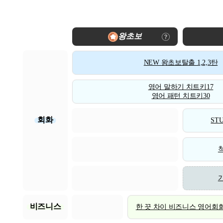
왕초보
NEW 왕초보탈출 1,2,3탄
영어 말하기 치트키17
영어 패턴 치트키30
회화
STU
비즈니스
한 끗 차이 비즈니스 영어회