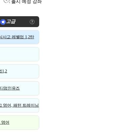
: 출시 예정 강좌
고급
사고 레벨업 1,2탄
1,2
디엄인유즈
 영어, 패턴 트레이닝
스 영어