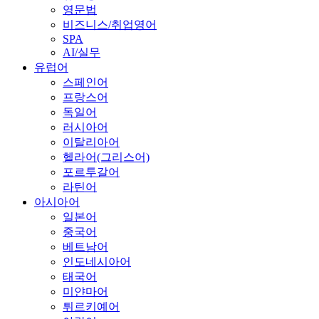
영문법
비즈니스/취업영어
SPA
AI/실무
유럽어
스페인어
프랑스어
독일어
러시아어
이탈리아어
헬라어(그리스어)
포르투갈어
라틴어
아시아어
일본어
중국어
베트남어
인도네시아어
태국어
미얀마어
튀르키예어