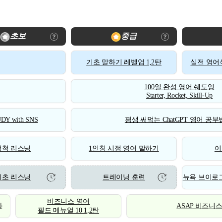
초보
중급
기초 말하기 레벨업 1,2탄
실전 영어식
100일 완성 영어 쉐도잉
Starter, Rocket, Skill-Up
DY with SNS
평생 써먹는 ChatGPT 영어 공부법
척척 리스닝
1인칭 시점 영어 말하기
이
기초 리스닝
트레이닝 훈련
뉴욕 브이로그
비즈니스 영어
화
ASAP 비즈니
필드 메뉴얼 10 1,2탄