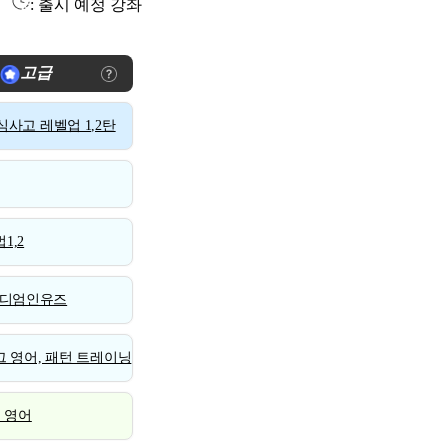
: 출시 예정 강좌
고급
사고 레벨업 1,2탄
1,2
디엄인유즈
 영어, 패턴 트레이닝
스 영어