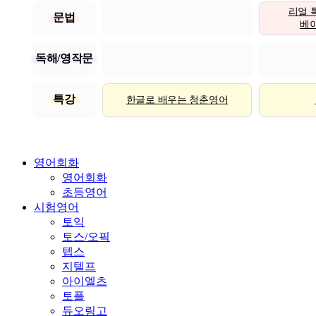
리얼 
문법
베이직
독해/영작문
특강
한글로 배우는 청춘영어
영어회화
영어회화
초등영어
시험영어
토익
토스/오픽
텝스
지텔프
아이엘츠
토플
듀오링고