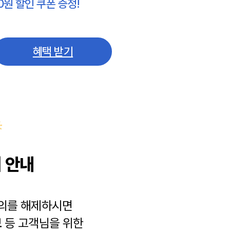
0원 할인 쿠폰 증정!
혜택 받기
 안내
동의를 해제하시면
보
등 고객님을 위한