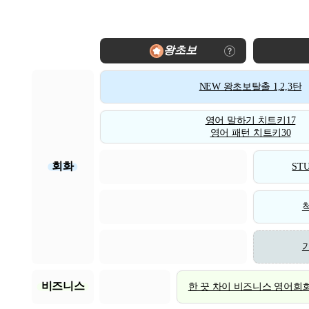
왕초보
NEW 왕초보탈출 1,2,3탄
영어 말하기 치트키17
영어 패턴 치트키30
회화
STU
비즈니스
한 끗 차이 비즈니스 영어회