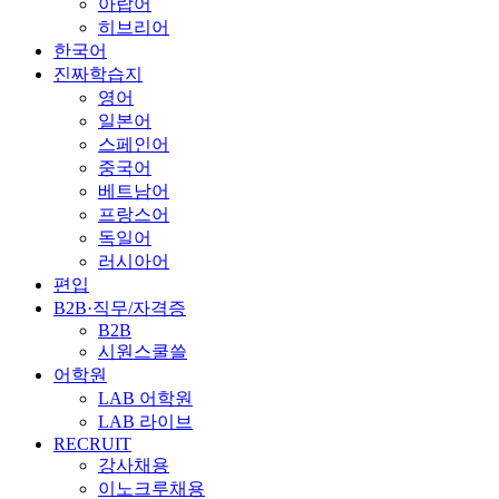
아랍어
히브리어
한국어
진짜학습지
영어
일본어
스페인어
중국어
베트남어
프랑스어
독일어
러시아어
편입
B2B·직무/자격증
B2B
시원스쿨쓸
어학원
LAB 어학원
LAB 라이브
RECRUIT
강사채용
이노크루채용