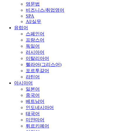
영문법
비즈니스/취업영어
SPA
AI/실무
유럽어
스페인어
프랑스어
독일어
러시아어
이탈리아어
헬라어(그리스어)
포르투갈어
라틴어
아시아어
일본어
중국어
베트남어
인도네시아어
태국어
미얀마어
튀르키예어