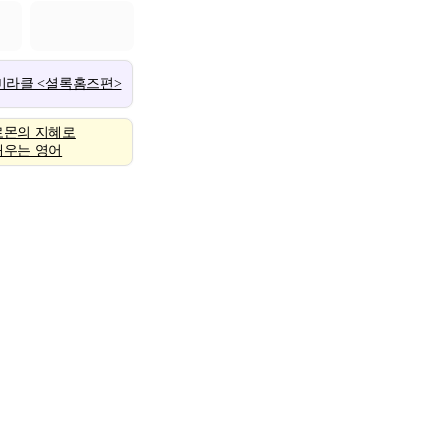
 미라클 <셜록홈즈편>
로몬의 지혜로
배우는 영어