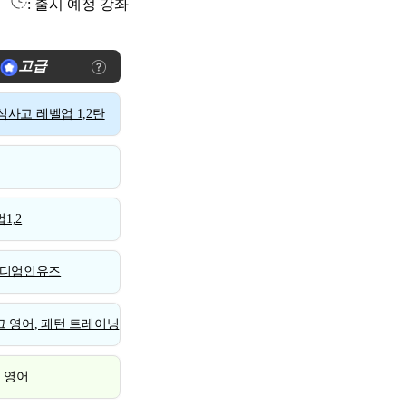
: 출시 예정 강좌
고급
사고 레벨업 1,2탄
1,2
디엄인유즈
 영어, 패턴 트레이닝
스 영어