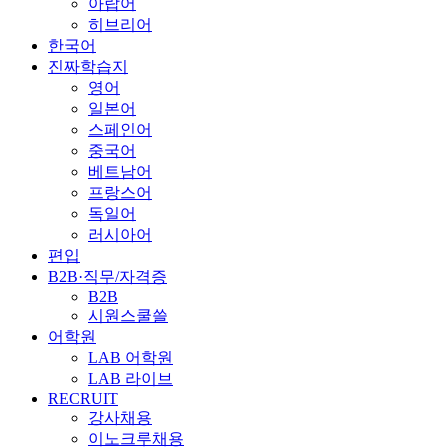
아랍어
히브리어
한국어
진짜학습지
영어
일본어
스페인어
중국어
베트남어
프랑스어
독일어
러시아어
편입
B2B·직무/자격증
B2B
시원스쿨쓸
어학원
LAB 어학원
LAB 라이브
RECRUIT
강사채용
이노크루채용