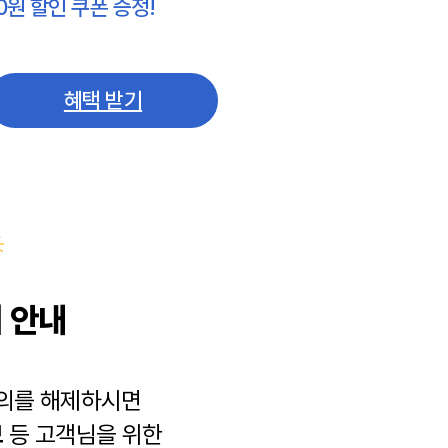
0원 할인 쿠폰 증정!
혜택 받기
 안내
동의를 해제하시면
보
등 고객님을 위한