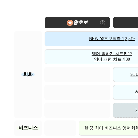
왕초보
NEW 왕초보탈출 1,2,3탄
영어 말하기 치트키17
영어 패턴 치트키30
회화
STU
비즈니스
한 끗 차이 비즈니스 영어회