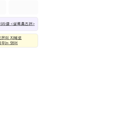
 미라클 <셜록홈즈편>
로몬의 지혜로
배우는 영어