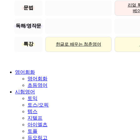
리얼 
문법
베이직
독해/영작문
특강
한글로 배우는 청춘영어
영어회화
영어회화
초등영어
시험영어
토익
토스/오픽
텝스
지텔프
아이엘츠
토플
듀오링고