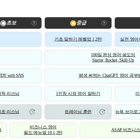
초보
중급
기초 말하기 레벨업 1,2탄
실전 영어식
100일 완성 영어 쉐도잉
Starter, Rocket, Skill-Up
DY with SNS
평생 써먹는 ChatGPT 영어 공부법
척척 리스닝
1인칭 시점 영어 말하기
이
기초 리스닝
트레이닝 훈련
뉴욕 브이로그
비즈니스 영어
화
ASAP 비즈니
필드 메뉴얼 10 1,2탄