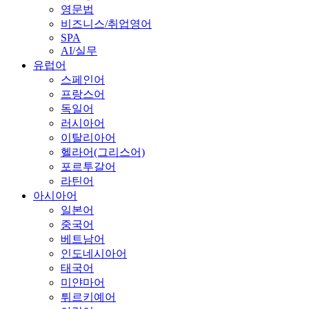
영문법
비즈니스/취업영어
SPA
AI/실무
유럽어
스페인어
프랑스어
독일어
러시아어
이탈리아어
헬라어(그리스어)
포르투갈어
라틴어
아시아어
일본어
중국어
베트남어
인도네시아어
태국어
미얀마어
튀르키예어