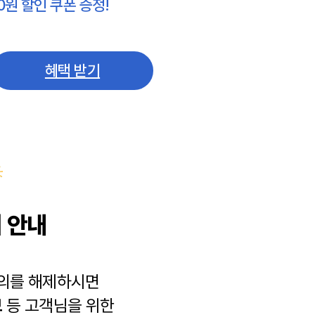
0원 할인 쿠폰 증정!
혜택 받기
 안내
동의를 해제하시면
보
등 고객님을 위한