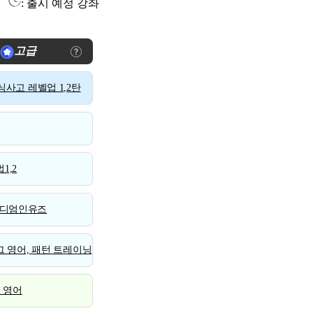
: 출시 예정 강좌
고급
사고 레벨업 1,2탄
1,2
디엄인유즈
 영어, 패턴 트레이닝
스 영어