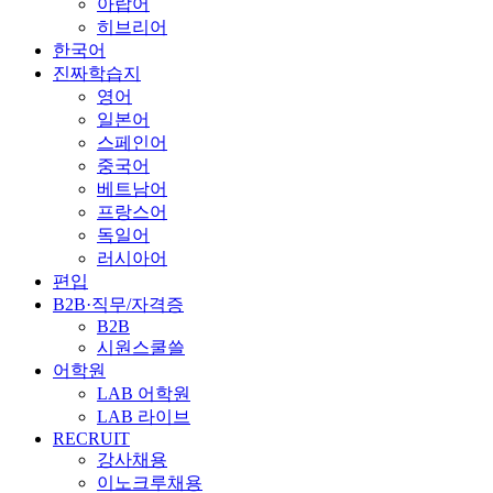
아랍어
히브리어
한국어
진짜학습지
영어
일본어
스페인어
중국어
베트남어
프랑스어
독일어
러시아어
편입
B2B·직무/자격증
B2B
시원스쿨쓸
어학원
LAB 어학원
LAB 라이브
RECRUIT
강사채용
이노크루채용