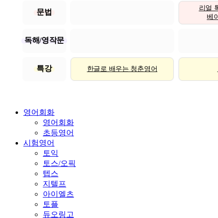
리얼 
문법
베이직
독해/영작문
특강
한글로 배우는 청춘영어
영어회화
영어회화
초등영어
시험영어
토익
토스/오픽
텝스
지텔프
아이엘츠
토플
듀오링고