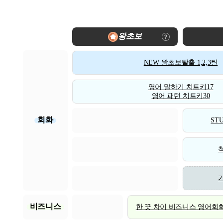
왕초보
NEW 왕초보탈출 1,2,3탄
영어 말하기 치트키17
영어 패턴 치트키30
회화
STU
비즈니스
한 끗 차이 비즈니스 영어회