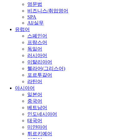
영문법
비즈니스/취업영어
SPA
AI/실무
유럽어
스페인어
프랑스어
독일어
러시아어
이탈리아어
헬라어(그리스어)
포르투갈어
라틴어
아시아어
일본어
중국어
베트남어
인도네시아어
태국어
미얀마어
튀르키예어