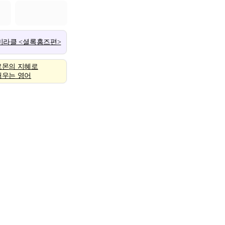
 미라클 <셜록홈즈편>
로몬의 지혜로
배우는 영어