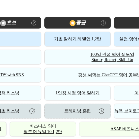
초보
중급
기초 말하기 레벨업 1,2탄
실전 영어식
100일 완성 영어 쉐도잉
Starter, Rocket, Skill-Up
DY with SNS
평생 써먹는 ChatGPT 영어 공부법
척척 리스닝
1인칭 시점 영어 말하기
이
기초 리스닝
트레이닝 훈련
뉴욕 브이로그
비즈니스 영어
화
ASAP 비즈니
필드 메뉴얼 10 1,2탄