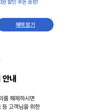
0원 할인 쿠폰 증정!
혜택 받기
 안내
동의를 해제하시면
보
등 고객님을 위한