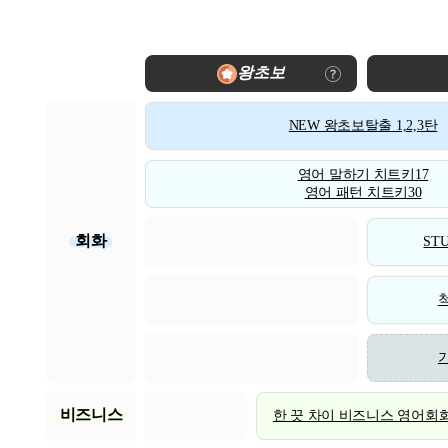
왕초보
NEW 왕초보탈출 1,2,3탄
영어 말하기 치트키17
영어 패턴 치트키30
회화
STU
비즈니스
한 끗 차이 비즈니스 영어회