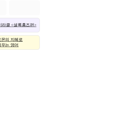
 미라클 <셜록홈즈편>
로몬의 지혜로
배우는 영어