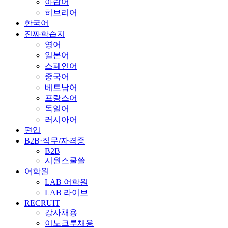
아랍어
히브리어
한국어
진짜학습지
영어
일본어
스페인어
중국어
베트남어
프랑스어
독일어
러시아어
편입
B2B·직무/자격증
B2B
시원스쿨쓸
어학원
LAB 어학원
LAB 라이브
RECRUIT
강사채용
이노크루채용