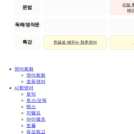
리얼 
문법
베이직
독해/영작문
특강
한글로 배우는 청춘영어
영어회화
영어회화
초등영어
시험영어
토익
토스/오픽
텝스
지텔프
아이엘츠
토플
듀오링고