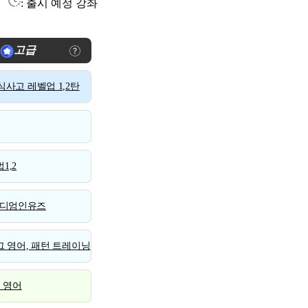
: 출시 예정 강좌
고급
사고 레벨업 1,2탄
1,2
디엄인유즈
 영어, 패턴 트레이닝
스 영어