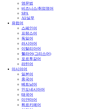
영문법
비즈니스/취업영어
SPA
AI/실무
유럽어
스페인어
프랑스어
독일어
러시아어
이탈리아어
헬라어(그리스어)
포르투갈어
라틴어
아시아어
일본어
중국어
베트남어
인도네시아어
태국어
미얀마어
튀르키예어