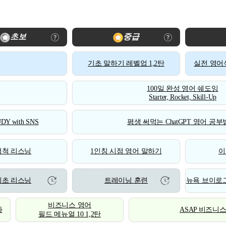
초보
중급
기초 말하기 레벨업 1,2탄
실전 영어식
100일 완성 영어 쉐도잉
Starter, Rocket, Skill-Up
DY with SNS
평생 써먹는 ChatGPT 영어 공부법
척척 리스닝
1인칭 시점 영어 말하기
이
기초 리스닝
트레이닝 훈련
뉴욕 브이로그
비즈니스 영어
화
ASAP 비즈니
필드 메뉴얼 10 1,2탄