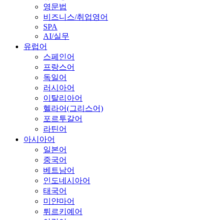
영문법
비즈니스/취업영어
SPA
AI/실무
유럽어
스페인어
프랑스어
독일어
러시아어
이탈리아어
헬라어(그리스어)
포르투갈어
라틴어
아시아어
일본어
중국어
베트남어
인도네시아어
태국어
미얀마어
튀르키예어