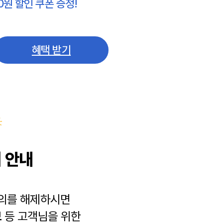
0원 할인 쿠폰 증정!
혜택 받기
 안내
동의를 해제하시면
보
등 고객님을 위한