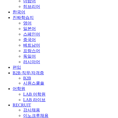
아랍어
히브리어
한국어
진짜학습지
영어
일본어
스페인어
중국어
베트남어
프랑스어
독일어
러시아어
편입
B2B·직무/자격증
B2B
시원스쿨쓸
어학원
LAB 어학원
LAB 라이브
RECRUIT
강사채용
이노크루채용