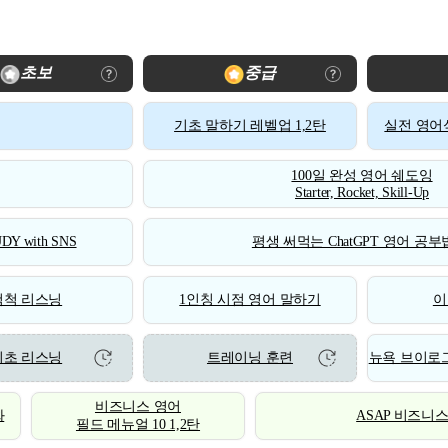
초보
중급
기초 말하기 레벨업 1,2탄
실전 영어식
100일 완성 영어 쉐도잉
Starter, Rocket, Skill-Up
DY with SNS
평생 써먹는 ChatGPT 영어 공부법
척척 리스닝
1인칭 시점 영어 말하기
이
기초 리스닝
트레이닝 훈련
뉴욕 브이로그
비즈니스 영어
화
ASAP 비즈니
필드 메뉴얼 10 1,2탄