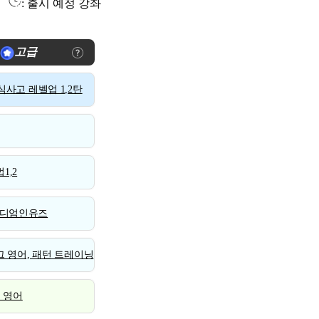
: 출시 예정 강좌
고급
사고 레벨업 1,2탄
1,2
디엄인유즈
 영어, 패턴 트레이닝
스 영어