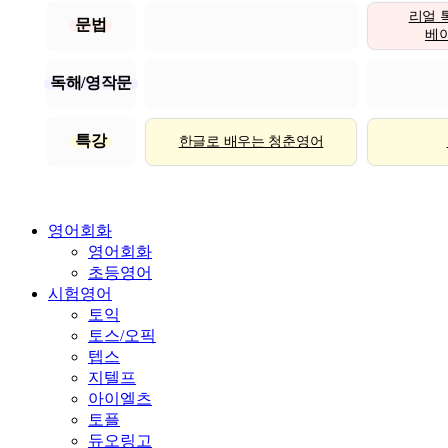
리얼 
문법
베이직
독해/영작문
특강
한글로 배우는 청춘영어
영어회화
영어회화
초등영어
시험영어
토익
토스/오픽
텝스
지텔프
아이엘츠
토플
듀오링고