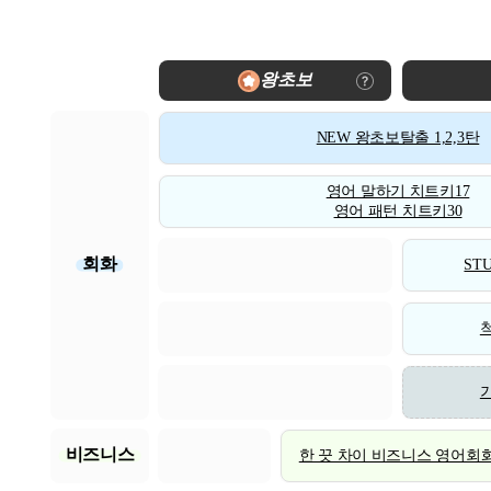
왕초보
NEW 왕초보탈출 1,2,3탄
영어 말하기 치트키17
영어 패턴 치트키30
회화
STU
비즈니스
한 끗 차이 비즈니스 영어회