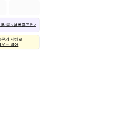
 미라클 <셜록홈즈편>
로몬의 지혜로
배우는 영어