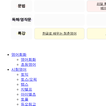
리얼 
문법
베이직
독해/영작문
특강
한글로 배우는 청춘영어
영어회화
영어회화
초등영어
시험영어
토익
토스/오픽
텝스
지텔프
아이엘츠
토플
듀오링고