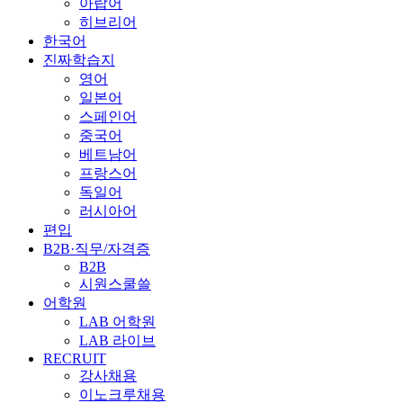
아랍어
히브리어
한국어
진짜학습지
영어
일본어
스페인어
중국어
베트남어
프랑스어
독일어
러시아어
편입
B2B·직무/자격증
B2B
시원스쿨쓸
어학원
LAB 어학원
LAB 라이브
RECRUIT
강사채용
이노크루채용