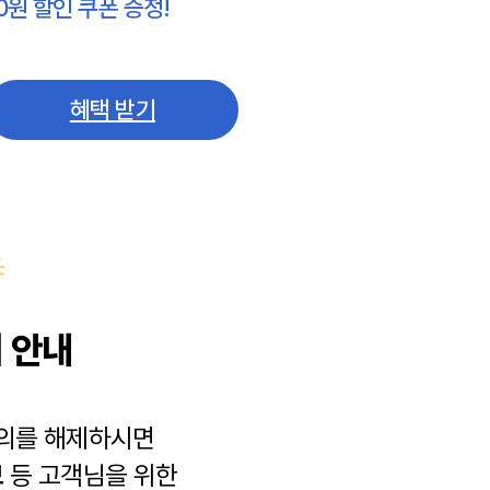
0원 할인 쿠폰 증정!
혜택 받기
 안내
동의를 해제하시면
보
등 고객님을 위한