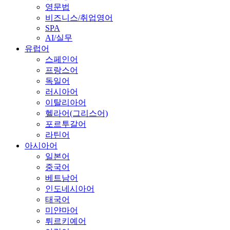
영문법
비즈니스/취업영어
SPA
AI/실무
유럽어
스페인어
프랑스어
독일어
러시아어
이탈리아어
헬라어(그리스어)
포르투갈어
라틴어
아시아어
일본어
중국어
베트남어
인도네시아어
태국어
미얀마어
튀르키예어