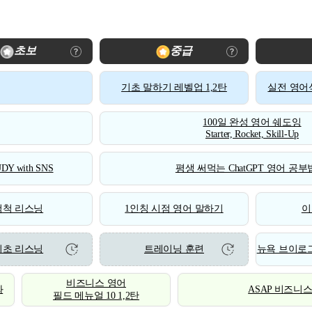
초보
중급
기초 말하기 레벨업 1,2탄
실전 영어식
100일 완성 영어 쉐도잉
Starter, Rocket, Skill-Up
DY with SNS
평생 써먹는 ChatGPT 영어 공부법
척척 리스닝
1인칭 시점 영어 말하기
이
기초 리스닝
트레이닝 훈련
뉴욕 브이로그
비즈니스 영어
화
ASAP 비즈니
필드 메뉴얼 10 1,2탄