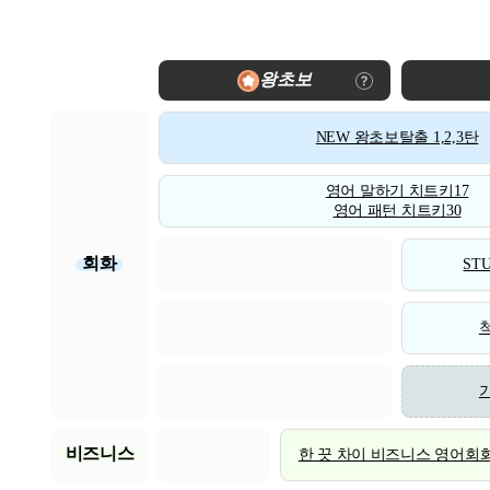
왕초보
NEW 왕초보탈출 1,2,3탄
영어 말하기 치트키17
영어 패턴 치트키30
회화
STU
비즈니스
한 끗 차이 비즈니스 영어회