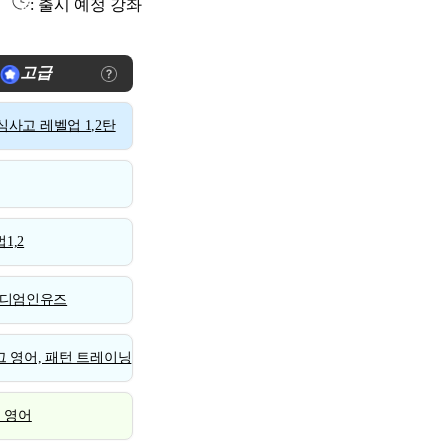
: 출시 예정 강좌
고급
사고 레벨업 1,2탄
1,2
디엄인유즈
 영어, 패턴 트레이닝
스 영어