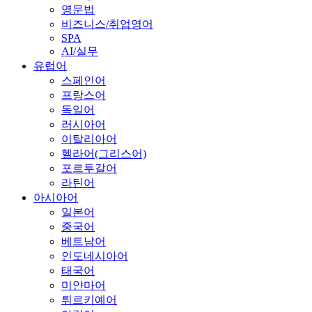
영문법
비즈니스/취업영어
SPA
AI/실무
유럽어
스페인어
프랑스어
독일어
러시아어
이탈리아어
헬라어(그리스어)
포르투갈어
라틴어
아시아어
일본어
중국어
베트남어
인도네시아어
태국어
미얀마어
튀르키예어