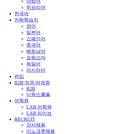
아랍어
히브리어
한국어
진짜학습지
영어
일본어
스페인어
중국어
베트남어
프랑스어
독일어
러시아어
편입
B2B·직무/자격증
B2B
시원스쿨쓸
어학원
LAB 어학원
LAB 라이브
RECRUIT
강사채용
이노크루채용