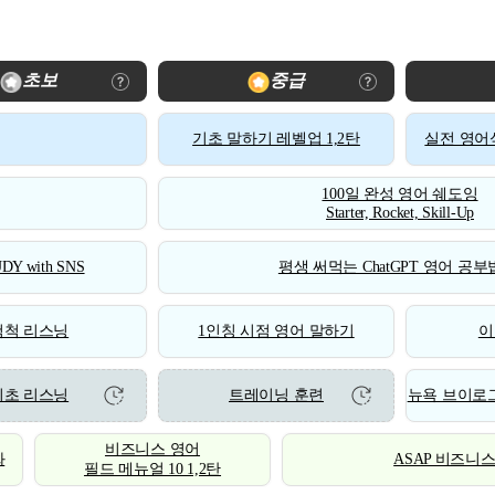
초보
중급
기초 말하기 레벨업 1,2탄
실전 영어식
100일 완성 영어 쉐도잉
Starter, Rocket, Skill-Up
DY with SNS
평생 써먹는 ChatGPT 영어 공부법
척척 리스닝
1인칭 시점 영어 말하기
이
기초 리스닝
트레이닝 훈련
뉴욕 브이로그
비즈니스 영어
화
ASAP 비즈니
필드 메뉴얼 10 1,2탄