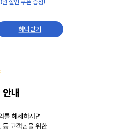
0원 할인 쿠폰 증정!
혜택 받기
 안내
동의를 해제하시면
보
등 고객님을 위한