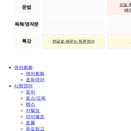
리얼 
문법
베이직
독해/영작문
특강
한글로 배우는 청춘영어
영어회화
영어회화
초등영어
시험영어
토익
토스/오픽
텝스
지텔프
아이엘츠
토플
듀오링고