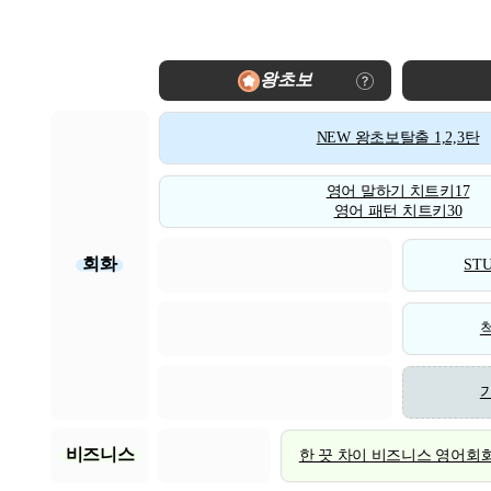
왕초보
NEW 왕초보탈출 1,2,3탄
영어 말하기 치트키17
영어 패턴 치트키30
회화
STU
비즈니스
한 끗 차이 비즈니스 영어회