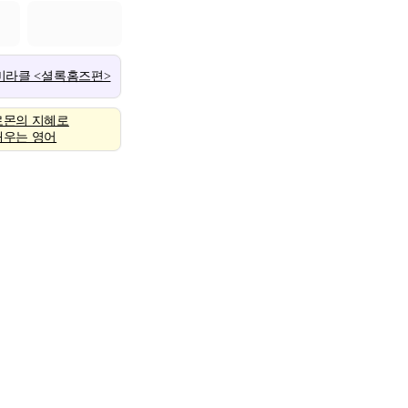
 미라클 <셜록홈즈편>
로몬의 지혜로
배우는 영어