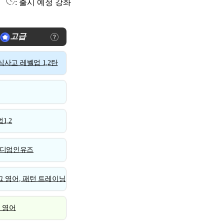
: 출시 예정 강좌
고급
사고 레벨업 1,2탄
1,2
디엄인유즈
 영어, 패턴 트레이닝
스 영어