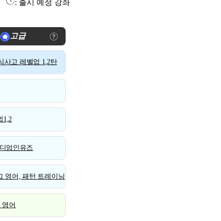
: 출시 예정 강좌
고급
사고 레벨업 1,2탄
1,2
디엄인유즈
 영어, 패턴 트레이닝
스 영어