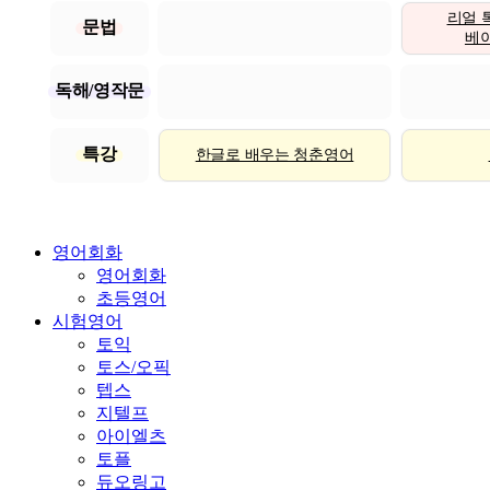
리얼 
문법
베이직
독해/영작문
특강
한글로 배우는 청춘영어
영어회화
영어회화
초등영어
시험영어
토익
토스/오픽
텝스
지텔프
아이엘츠
토플
듀오링고