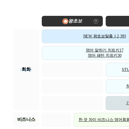
왕초보
NEW 왕초보탈출 1,2,3탄
영어 말하기 치트키17
영어 패턴 치트키30
회화
STU
비즈니스
한 끗 차이 비즈니스 영어회