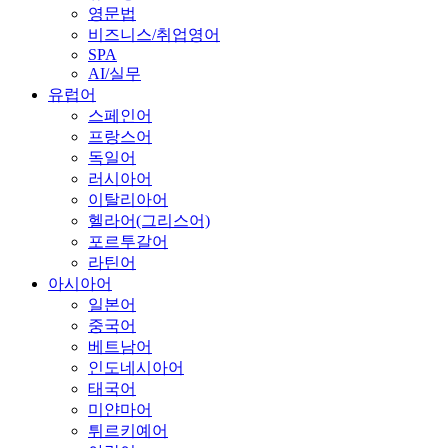
영문법
비즈니스/취업영어
SPA
AI/실무
유럽어
스페인어
프랑스어
독일어
러시아어
이탈리아어
헬라어(그리스어)
포르투갈어
라틴어
아시아어
일본어
중국어
베트남어
인도네시아어
태국어
미얀마어
튀르키예어