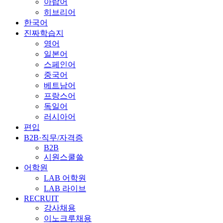
아랍어
히브리어
한국어
진짜학습지
영어
일본어
스페인어
중국어
베트남어
프랑스어
독일어
러시아어
편입
B2B·직무/자격증
B2B
시원스쿨쓸
어학원
LAB 어학원
LAB 라이브
RECRUIT
강사채용
이노크루채용