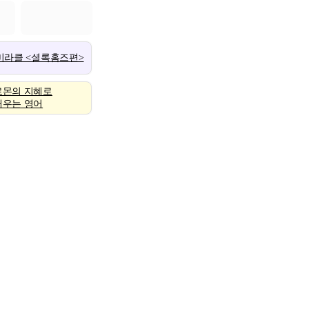
 미라클 <셜록홈즈편>
로몬의 지혜로
배우는 영어