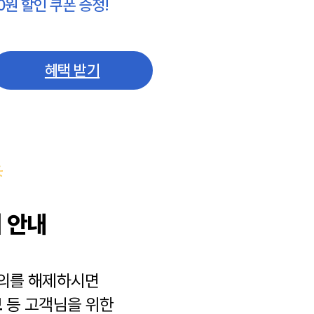
0원 할인 쿠폰 증정!
혜택 받기
 안내
동의를 해제하시면
보
등 고객님을 위한