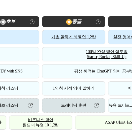
초보
중급
기초 말하기 레벨업 1,2탄
실전 영어식
100일 완성 영어 쉐도잉
Starter, Rocket, Skill-Up
DY with SNS
평생 써먹는 ChatGPT 영어 공부법
척척 리스닝
1인칭 시점 영어 말하기
이
기초 리스닝
트레이닝 훈련
뉴욕 브이로그
비즈니스 영어
화
ASAP 비즈니
필드 메뉴얼 10 1,2탄