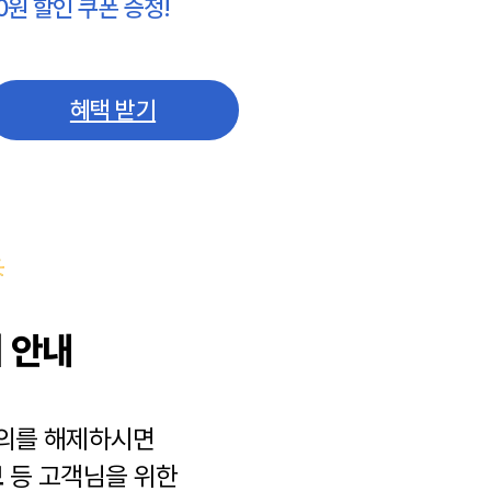
0원 할인 쿠폰 증정!
혜택 받기
 안내
동의를 해제하시면
보
등 고객님을 위한