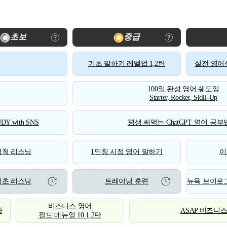
초보
중급
기초 말하기 레벨업 1,2탄
실전 영어식
100일 완성 영어 쉐도잉
Starter, Rocket, Skill-Up
DY with SNS
평생 써먹는 ChatGPT 영어 공부법
척척 리스닝
1인칭 시점 영어 말하기
이
기초 리스닝
트레이닝 훈련
뉴욕 브이로그
비즈니스 영어
화
ASAP 비즈니
필드 메뉴얼 10 1,2탄