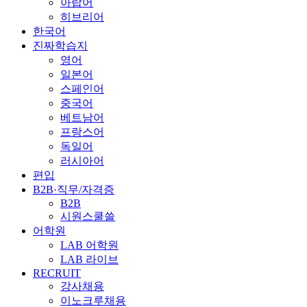
아랍어
히브리어
한국어
진짜학습지
영어
일본어
스페인어
중국어
베트남어
프랑스어
독일어
러시아어
편입
B2B·직무/자격증
B2B
시원스쿨쓸
어학원
LAB 어학원
LAB 라이브
RECRUIT
강사채용
이노크루채용