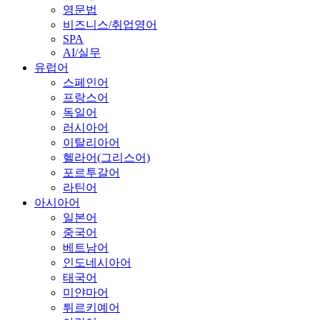
영문법
비즈니스/취업영어
SPA
AI/실무
유럽어
스페인어
프랑스어
독일어
러시아어
이탈리아어
헬라어(그리스어)
포르투갈어
라틴어
아시아어
일본어
중국어
베트남어
인도네시아어
태국어
미얀마어
튀르키예어