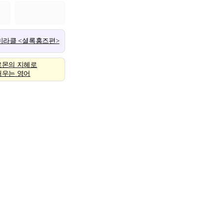
 미라클 <셜록홈즈편>
로몬의 지혜로
배우는 영어