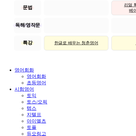
리얼 
문법
베이직
독해/영작문
특강
한글로 배우는 청춘영어
영어회화
영어회화
초등영어
시험영어
토익
토스/오픽
텝스
지텔프
아이엘츠
토플
듀오링고