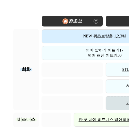
왕초보
NEW 왕초보탈출 1,2,3탄
영어 말하기 치트키17
영어 패턴 치트키30
회화
STU
비즈니스
한 끗 차이 비즈니스 영어회