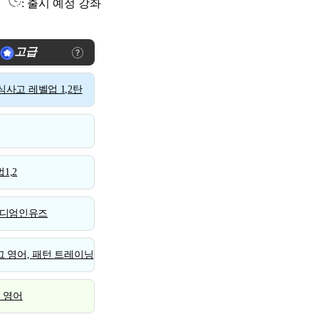
: 출시 예정 강좌
고급
사고 레벨업 1,2탄
1,2
디엄인유즈
 영어, 패턴 트레이닝
스 영어