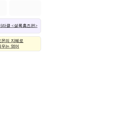
 미라클 <셜록홈즈편>
로몬의 지혜로
배우는 영어