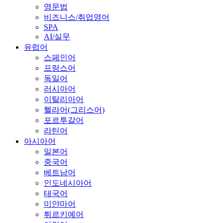
영문법
비즈니스/취업영어
SPA
AI/실무
유럽어
스페인어
프랑스어
독일어
러시아어
이탈리아어
헬라어(그리스어)
포르투갈어
라틴어
아시아어
일본어
중국어
베트남어
인도네시아어
태국어
미얀마어
튀르키예어