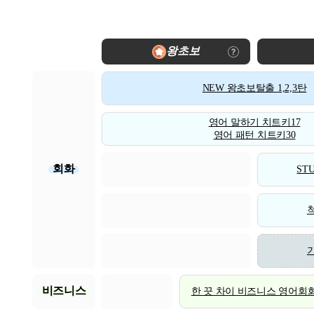
왕초보
NEW 왕초보탈출 1,2,3탄
영어 말하기 치트키17
영어 패턴 치트키30
회화
STU
비즈니스
한 끗 차이 비즈니스 영어회