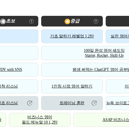
초보
중급
기초 말하기 레벨업 1,2탄
실전 영어식
100일 완성 영어 쉐도잉
Starter, Rocket, Skill-Up
DY with SNS
평생 써먹는 ChatGPT 영어 공부법
척척 리스닝
1인칭 시점 영어 말하기
이
기초 리스닝
트레이닝 훈련
뉴욕 브이로그
비즈니스 영어
화
ASAP 비즈니
필드 메뉴얼 10 1,2탄