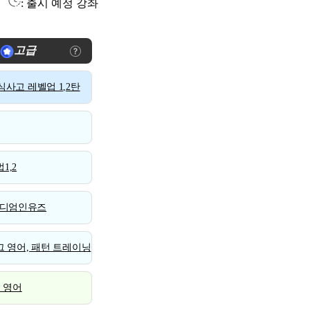
: 출시 예정 강좌
고급
사고 레벨업 1,2탄
1,2
디엄인유즈
 영어, 패턴 트레이닝
스 영어