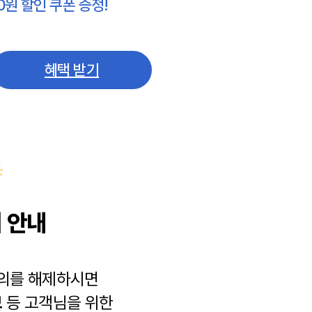
0원 할인 쿠폰 증정!
혜택 받기
 안내
동의를 해제하시면
보
등 고객님을 위한