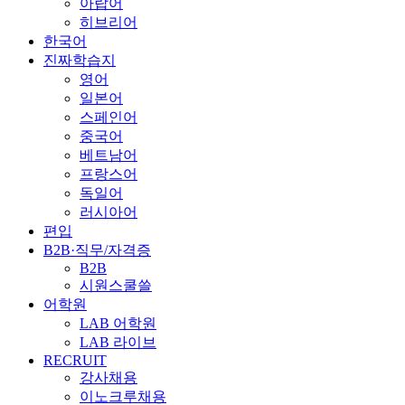
아랍어
히브리어
한국어
진짜학습지
영어
일본어
스페인어
중국어
베트남어
프랑스어
독일어
러시아어
편입
B2B·직무/자격증
B2B
시원스쿨쓸
어학원
LAB 어학원
LAB 라이브
RECRUIT
강사채용
이노크루채용