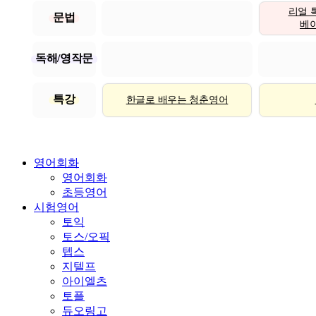
리얼 
문법
베이직
독해/영작문
특강
한글로 배우는 청춘영어
영어회화
영어회화
초등영어
시험영어
토익
토스/오픽
텝스
지텔프
아이엘츠
토플
듀오링고