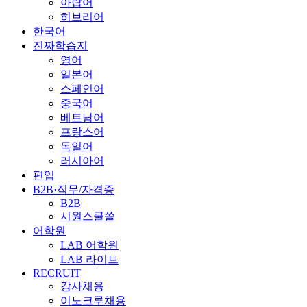
아랍어
히브리어
한국어
진짜학습지
영어
일본어
스페인어
중국어
베트남어
프랑스어
독일어
러시아어
편입
B2B·직무/자격증
B2B
시원스쿨쓸
어학원
LAB 어학원
LAB 라이브
RECRUIT
강사채용
이노크루채용