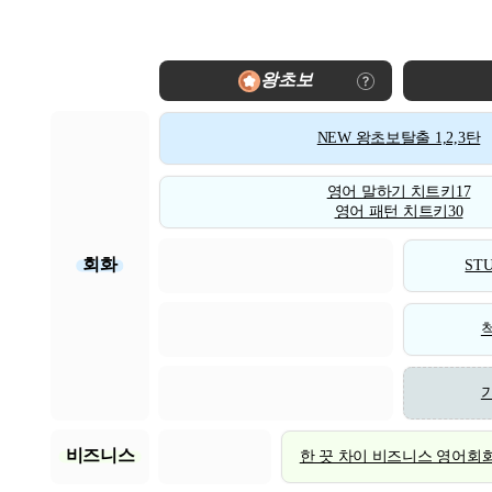
왕초보
NEW 왕초보탈출 1,2,3탄
영어 말하기 치트키17
영어 패턴 치트키30
회화
STU
비즈니스
한 끗 차이 비즈니스 영어회