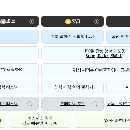
초보
중급
기초 말하기 레벨업 1,2탄
실전 영어식
100일 완성 영어 쉐도잉
Starter, Rocket, Skill-Up
DY with SNS
평생 써먹는 ChatGPT 영어 공부법
척척 리스닝
1인칭 시점 영어 말하기
이
기초 리스닝
트레이닝 훈련
뉴욕 브이로그
비즈니스 영어
화
ASAP 비즈니
필드 메뉴얼 10 1,2탄