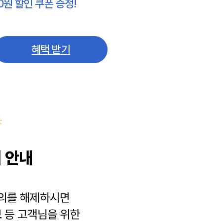
0원 할인 쿠폰 증정!
혜택 받기
 안내
동의를 해제하시면
보
등 고객님을 위한