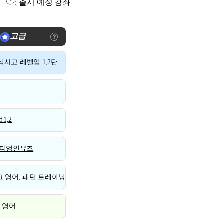
: 출시 예정 강좌
고급
사고 레벨업 1,2탄
1,2
디엄인유즈
 영어, 패턴 트레이닝
스 영어