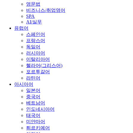
영문법
비즈니스/취업영어
SPA
AI/실무
유럽어
스페인어
프랑스어
독일어
러시아어
이탈리아어
헬라어(그리스어)
포르투갈어
라틴어
아시아어
일본어
중국어
베트남어
인도네시아어
태국어
미얀마어
튀르키예어