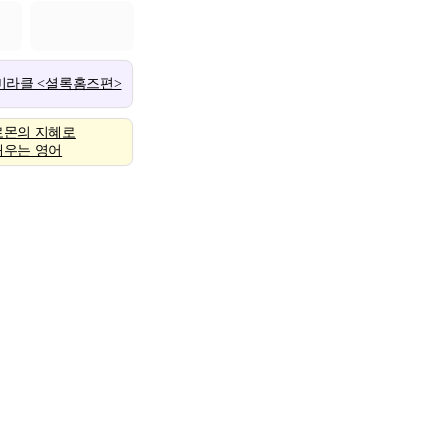
 미라클 <셜록홈즈편>
로몬의 지혜로
배우는 영어