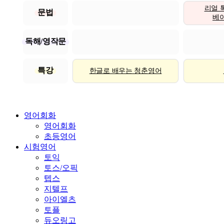
리얼 
문법
베이직
독해/영작문
특강
한글로 배우는 청춘영어
영어회화
영어회화
초등영어
시험영어
토익
토스/오픽
텝스
지텔프
아이엘츠
토플
듀오링고