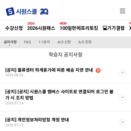
전
체
메
2026
NEW
F
뉴
수강신청
2026시원패스
100일만에프리토킹
💻기기결합
공지사항
FAQ
1:1문의
A/S 신청
A/S 조회
학습지 공지사항
[공지] 물류센터 하계휴가에 따른 배송 지연 안내
N
2026.08.03
[공지] [공지] 시원스쿨 멤버스 사이트로 연결되어 로그인 불
가 시 조치 방법
2026.07.24
[공지] 개인정보처리방침 개정 안내
2026.07.13