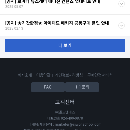
[공지] 로이터 뉴스레터 에디션 컨텐츠 업데이트 안내
2025.05.07
[공지] ★기간한정★ 아이패드 패키지 공동구매 할인 안내
2025.02.13
더 보기
회사소개
이용약관
개인정보처리방침
구매안전 서비스
FAQ
1:1 문의
고객센터
㈜골드앤에스
대표번호 02-6409-0878
마케팅/제휴문의 : marketer@siwonschool.com