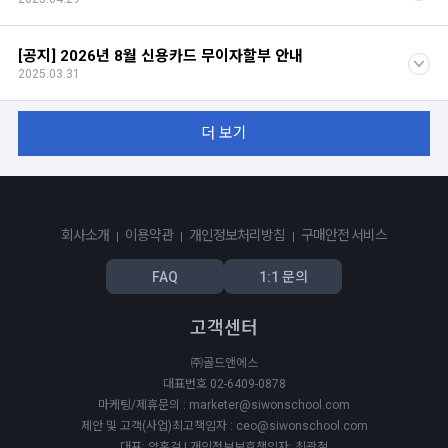
[공지] 2026년 8월 신용카드 무이자할부 안내
2025.03.31
더 보기
회사소개
이용약관
개인정보처리방침
구매안전 서비스
FAQ
1:1 문의
고객센터
㈜골드앤에스
대표번호 02-6409-0878
마케팅/제휴문의 : marketer@siwonschool.com
제안 및 고객(사업)최고책임자 : ceo@siwonschool.com
대표: 양홍걸 | 개인정보보호책임자: 최광철