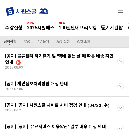
전
체
메
2026
NEW
F
뉴
수강신청
2026시원패스
100일만에프리토킹
💻기기결합
공지사항
FAQ
1:1문의
A/S 신청
A/S 조회
[공지] 물류센터 하계휴가 및 '택배 없는 날'에 따른 배송 지연
안내
N
2026.08.03
[공지] 개인정보처리방침 개정 안내
2026.07.06
[공지] [공지] 시원스쿨 사이트 서버 점검 안내 (04/23, 수)
2026.04.21
[공지] [공지] '유료서비스 이용약관' 일부 내용 개정 안내