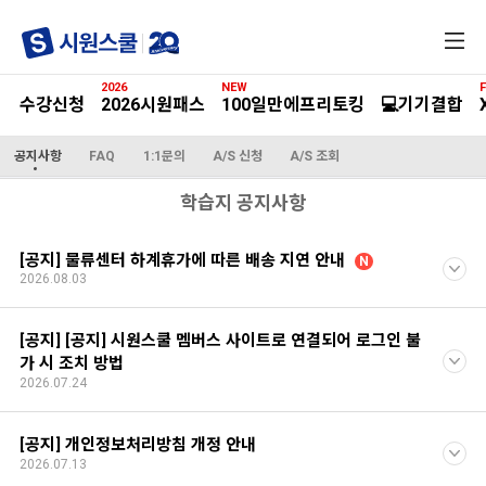
전
체
메
2026
NEW
F
뉴
수강신청
2026시원패스
100일만에프리토킹
💻기기결합
공지사항
FAQ
1:1문의
A/S 신청
A/S 조회
학습지 공지사항
[공지] 물류센터 하계휴가에 따른 배송 지연 안내
N
2026.08.03
[공지] [공지] 시원스쿨 멤버스 사이트로 연결되어 로그인 불
가 시 조치 방법
2026.07.24
[공지] 개인정보처리방침 개정 안내
2026.07.13