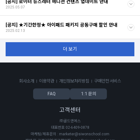
[공지] 로이터 뉴스레터 에디션 컨텐츠 업데이트 안내
2025.05.07
[공지] ★기간한정★ 아이패드 패키지 공동구매 할인 안내
2025.02.13
더 보기
회사소개
이용약관
개인정보처리방침
구매안전 서비스
FAQ
1:1 문의
고객센터
㈜골드앤에스
대표번호 02-6409-0878
마케팅/제휴문의 : marketer@siwonschool.com