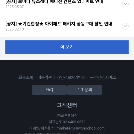
[공지] 로이터 뉴스레터 에디션 컨텐츠 업데이트 안내
2025.05.07
[공지] ★기간한정★ 아이패드 패키지 공동구매 할인 안내
2025.02.13
더 보기
회사소개
이용약관
개인정보처리방침
구매안전 서비스
FAQ
1:1 문의
고객센터
㈜골드앤에스
대표번호 02-6409-0878
마케팅/제휴문의 : marketer@siwonschool.com