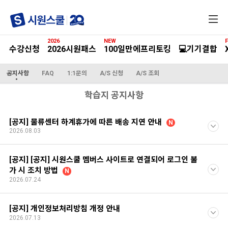
전
체
메
2026
NEW
F
뉴
수강신청
2026시원패스
100일만에프리토킹
💻기기결합
공지사항
FAQ
1:1문의
A/S 신청
A/S 조회
학습지 공지사항
[공지] 물류센터 하계휴가에 따른 배송 지연 안내
N
2026.08.03
[공지] [공지] 시원스쿨 멤버스 사이트로 연결되어 로그인 불
가 시 조치 방법
N
2026.07.24
[공지] 개인정보처리방침 개정 안내
2026.07.13