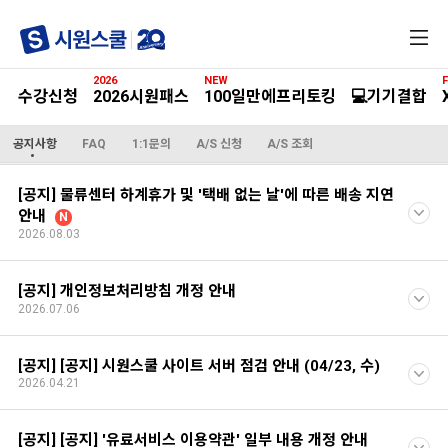
전
체
메
2026
NEW
F
뉴
수강신청
2026시원패스
100일만에프리토킹
💻기기결합
공지사항
FAQ
1:1문의
A/S 신청
A/S 조회
[공지] 물류센터 하계휴가 및 '택배 없는 날'에 따른 배송 지연
안내
N
2026.08.03
[공지] 개인정보처리방침 개정 안내
2026.07.06
[공지] [공지] 시원스쿨 사이트 서버 점검 안내 (04/23, 수)
2026.04.21
[공지] [공지] '유료서비스 이용약관' 일부 내용 개정 안내