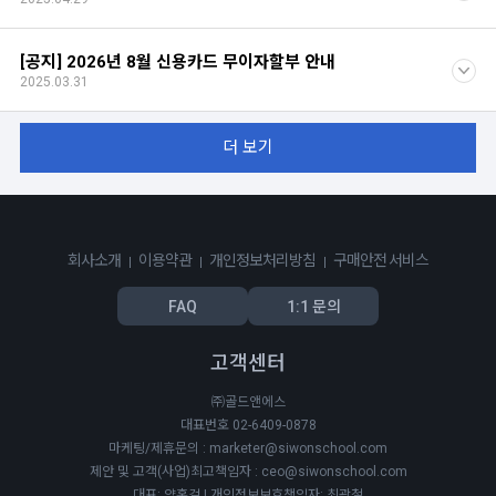
[공지] 2026년 8월 신용카드 무이자할부 안내
2025.03.31
더 보기
회사소개
이용약관
개인정보처리방침
구매안전 서비스
FAQ
1:1 문의
고객센터
㈜골드앤에스
대표번호 02-6409-0878
마케팅/제휴문의 : marketer@siwonschool.com
제안 및 고객(사업)최고책임자 : ceo@siwonschool.com
대표: 양홍걸 | 개인정보보호책임자: 최광철