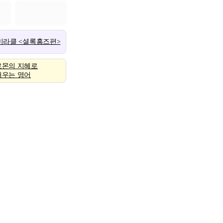
 미라클 <셜록홈즈편>
로몬의 지혜로
배우는 영어