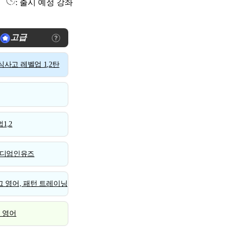
: 출시 예정 강좌
고급
사고 레벨업 1,2탄
1,2
디엄인유즈
 영어, 패턴 트레이닝
스 영어