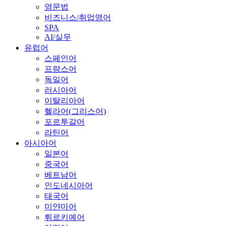
영문법
비즈니스/취업영어
SPA
AI/실무
유럽어
스페인어
프랑스어
독일어
러시아어
이탈리아어
헬라어(그리스어)
포르투갈어
라틴어
아시아어
일본어
중국어
베트남어
인도네시아어
태국어
미얀마어
튀르키예어