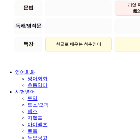
리얼 
문법
베이직
독해/영작문
특강
한글로 배우는 청춘영어
영어회화
영어회화
초등영어
시험영어
토익
토스/오픽
텝스
지텔프
아이엘츠
토플
듀오링고