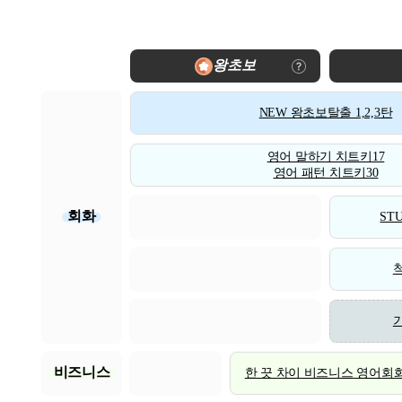
왕초보
NEW 왕초보탈출 1,2,3탄
영어 말하기 치트키17
영어 패턴 치트키30
회화
STU
비즈니스
한 끗 차이 비즈니스 영어회