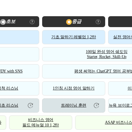
초보
중급
기초 말하기 레벨업 1,2탄
실전 영어식
100일 완성 영어 쉐도잉
Starter, Rocket, Skill-Up
DY with SNS
평생 써먹는 ChatGPT 영어 공부법
척척 리스닝
1인칭 시점 영어 말하기
이
기초 리스닝
트레이닝 훈련
뉴욕 브이로그
비즈니스 영어
화
ASAP 비즈니
필드 메뉴얼 10 1,2탄