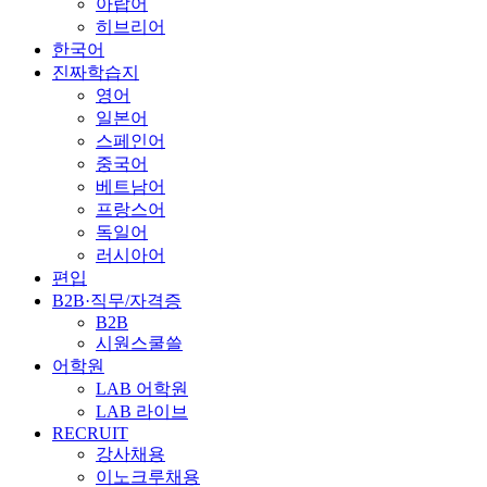
아랍어
히브리어
한국어
진짜학습지
영어
일본어
스페인어
중국어
베트남어
프랑스어
독일어
러시아어
편입
B2B·직무/자격증
B2B
시원스쿨쓸
어학원
LAB 어학원
LAB 라이브
RECRUIT
강사채용
이노크루채용