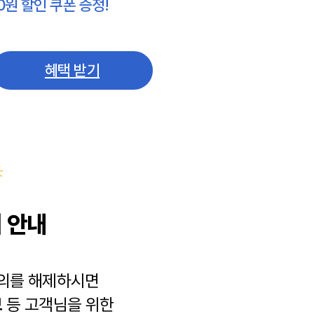
0원 할인 쿠폰 증정!
혜택 받기
 안내
동의를 해제하시면
보
등 고객님을 위한