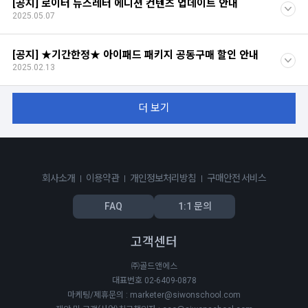
[공지] 로이터 뉴스레터 에디션 컨텐츠 업데이트 안내
2025.05.07
[공지] ★기간한정★ 아이패드 패키지 공동구매 할인 안내
2025.02.13
더 보기
회사소개
이용약관
개인정보처리방침
구매안전 서비스
FAQ
1:1 문의
고객센터
㈜골드앤에스
대표번호 02-6409-0878
마케팅/제휴문의 : marketer@siwonschool.com