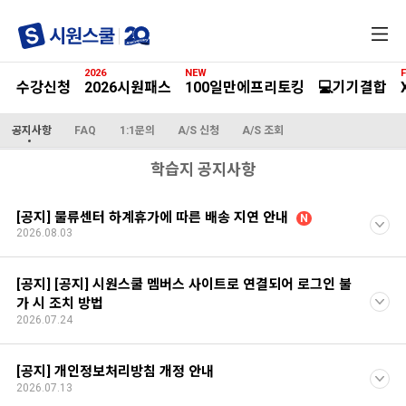
전
체
메
2026
NEW
F
뉴
수강신청
2026시원패스
100일만에프리토킹
💻기기결합
공지사항
FAQ
1:1문의
A/S 신청
A/S 조회
학습지 공지사항
[공지] 물류센터 하계휴가에 따른 배송 지연 안내
N
2026.08.03
[공지] [공지] 시원스쿨 멤버스 사이트로 연결되어 로그인 불
가 시 조치 방법
2026.07.24
[공지] 개인정보처리방침 개정 안내
2026.07.13