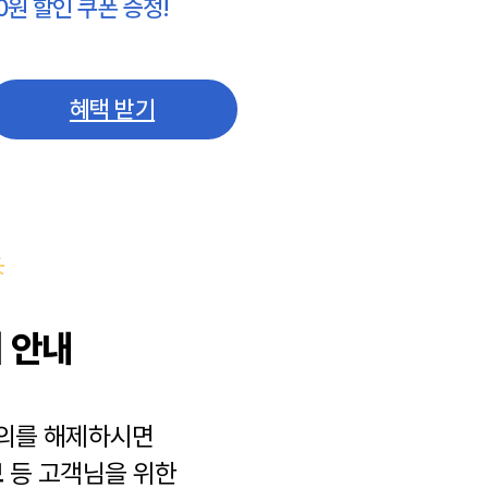
0원 할인 쿠폰 증정!
혜택 받기
 안내
동의를 해제하시면
보
등 고객님을 위한