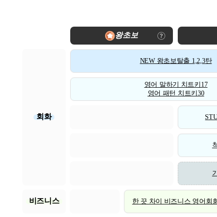
왕초보
NEW 왕초보탈출 1,2,3탄
영어 말하기 치트키17
영어 패턴 치트키30
회화
STU
비즈니스
한 끗 차이 비즈니스 영어회