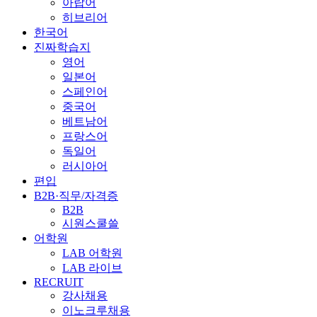
아랍어
히브리어
한국어
진짜학습지
영어
일본어
스페인어
중국어
베트남어
프랑스어
독일어
러시아어
편입
B2B·직무/자격증
B2B
시원스쿨쓸
어학원
LAB 어학원
LAB 라이브
RECRUIT
강사채용
이노크루채용