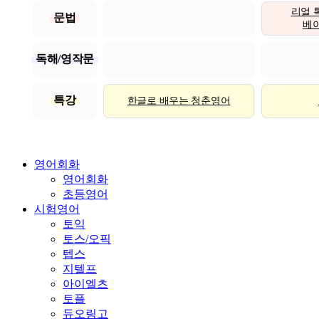
리얼 
문법
베이직
독해/영작문
특강
한글로 배우는 청춘영어
영어회화
영어회화
초등영어
시험영어
토익
토스/오픽
텝스
지텔프
아이엘츠
토플
듀오링고