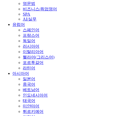
영문법
비즈니스/취업영어
SPA
AI/실무
유럽어
스페인어
프랑스어
독일어
러시아어
이탈리아어
헬라어(그리스어)
포르투갈어
라틴어
아시아어
일본어
중국어
베트남어
인도네시아어
태국어
미얀마어
튀르키예어