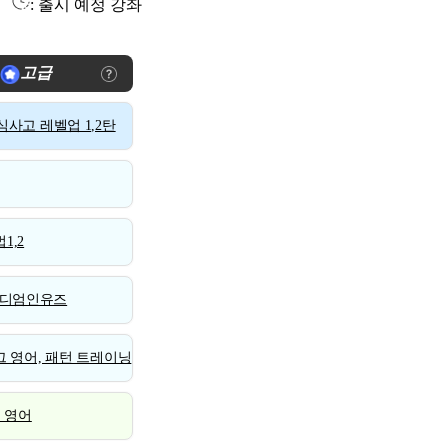
: 출시 예정 강좌
고급
사고 레벨업 1,2탄
1,2
디엄인유즈
 영어, 패턴 트레이닝
스 영어