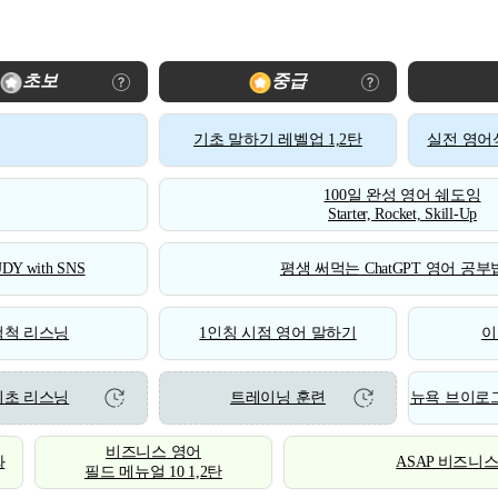
초보
중급
기초 말하기 레벨업 1,2탄
실전 영어식
100일 완성 영어 쉐도잉
Starter, Rocket, Skill-Up
DY with SNS
평생 써먹는 ChatGPT 영어 공부법
척척 리스닝
1인칭 시점 영어 말하기
이
기초 리스닝
트레이닝 훈련
뉴욕 브이로그
비즈니스 영어
화
ASAP 비즈니
필드 메뉴얼 10 1,2탄