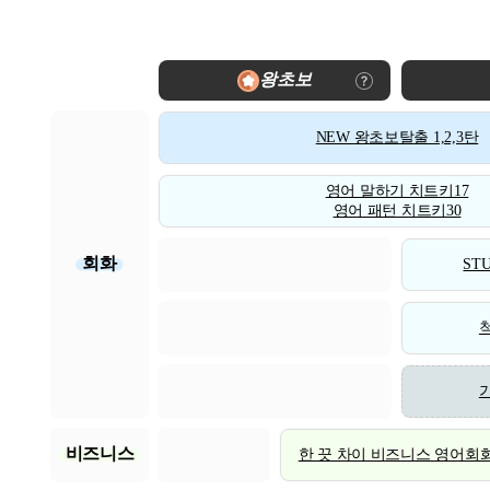
왕초보
NEW 왕초보탈출 1,2,3탄
영어 말하기 치트키17
영어 패턴 치트키30
회화
STU
비즈니스
한 끗 차이 비즈니스 영어회