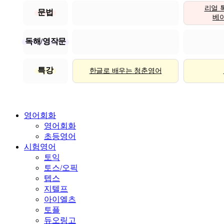
리얼 
문법
베이직
독해/영작문
특강
한글로 배우는 청춘영어
영어회화
영어회화
초등영어
시험영어
토익
토스/오픽
텝스
지텔프
아이엘츠
토플
듀오링고