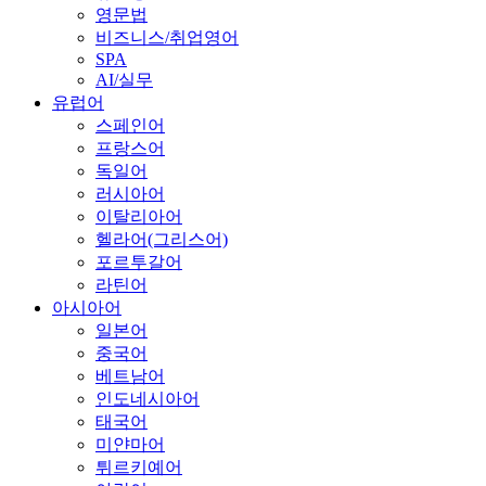
영문법
비즈니스/취업영어
SPA
AI/실무
유럽어
스페인어
프랑스어
독일어
러시아어
이탈리아어
헬라어(그리스어)
포르투갈어
라틴어
아시아어
일본어
중국어
베트남어
인도네시아어
태국어
미얀마어
튀르키예어