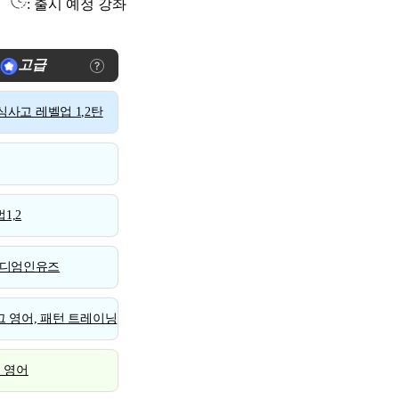
: 출시 예정 강좌
고급
사고 레벨업 1,2탄
1,2
디엄인유즈
 영어, 패턴 트레이닝
스 영어