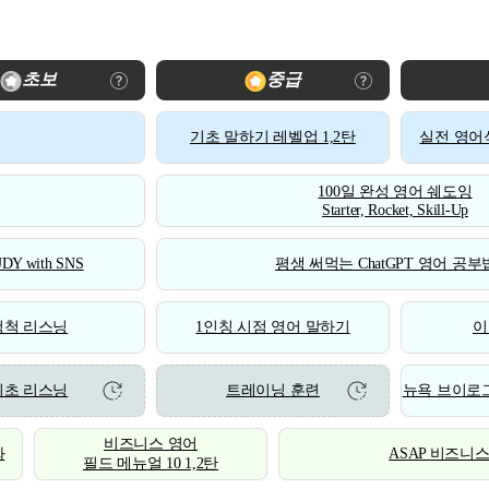
초보
중급
기초 말하기 레벨업 1,2탄
실전 영어식
100일 완성 영어 쉐도잉
Starter, Rocket, Skill-Up
DY with SNS
평생 써먹는 ChatGPT 영어 공부법
척척 리스닝
1인칭 시점 영어 말하기
이
기초 리스닝
트레이닝 훈련
뉴욕 브이로그
비즈니스 영어
화
ASAP 비즈니
필드 메뉴얼 10 1,2탄