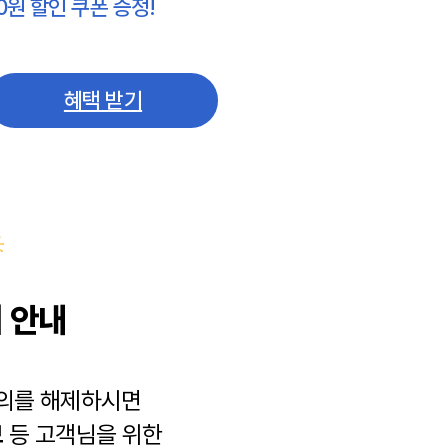
0원 할인 쿠폰 증정!
혜택 받기
 안내
동의를 해제하시면
보
등 고객님을 위한