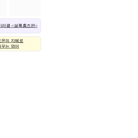
 미라클 <셜록홈즈편>
로몬의 지혜로
배우는 영어