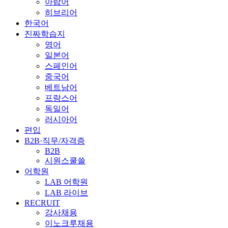
아랍어
히브리어
한국어
진짜학습지
영어
일본어
스페인어
중국어
베트남어
프랑스어
독일어
러시아어
편입
B2B·직무/자격증
B2B
시원스쿨쓸
어학원
LAB 어학원
LAB 라이브
RECRUIT
강사채용
이노크루채용