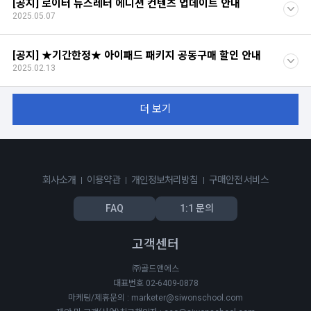
[공지] 로이터 뉴스레터 에디션 컨텐츠 업데이트 안내
2025.05.07
[공지] ★기간한정★ 아이패드 패키지 공동구매 할인 안내
2025.02.13
더 보기
회사소개
이용약관
개인정보처리방침
구매안전 서비스
FAQ
1:1 문의
고객센터
㈜골드앤에스
대표번호 02-6409-0878
마케팅/제휴문의 : marketer@siwonschool.com