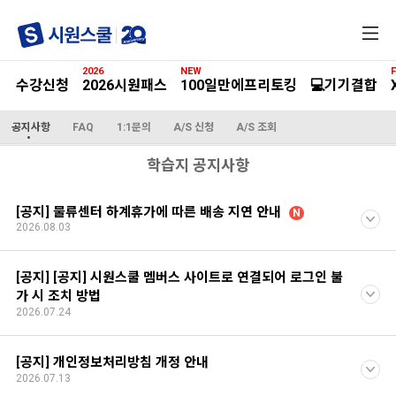
전
체
메
2026
NEW
F
뉴
수강신청
2026시원패스
100일만에프리토킹
💻기기결합
공지사항
FAQ
1:1문의
A/S 신청
A/S 조회
학습지 공지사항
[공지] 물류센터 하계휴가에 따른 배송 지연 안내
N
2026.08.03
[공지] [공지] 시원스쿨 멤버스 사이트로 연결되어 로그인 불
가 시 조치 방법
2026.07.24
[공지] 개인정보처리방침 개정 안내
2026.07.13