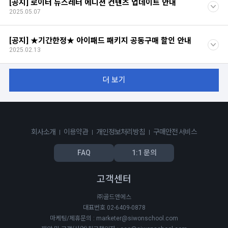
[공지] 로이터 뉴스레터 에디션 컨텐츠 업데이트 안내
2025.05.07
[공지] ★기간한정★ 아이패드 패키지 공동구매 할인 안내
2025.02.13
더 보기
회사소개
이용약관
개인정보처리방침
구매안전 서비스
FAQ
1:1 문의
고객센터
㈜골드앤에스
대표번호 02-6409-0878
마케팅/제휴문의 : marketer@siwonschool.com