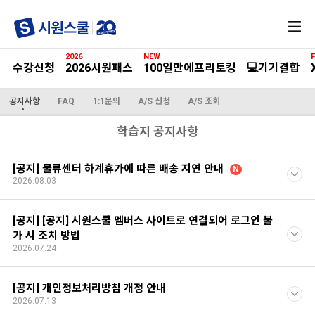
전
체
메
2026
NEW
F
뉴
수강신청
2026시원패스
100일만에프리토킹
💻기기결합
공지사항
FAQ
1:1문의
A/S 신청
A/S 조회
학습지 공지사항
[공지] 물류센터 하계휴가에 따른 배송 지연 안내
N
2026.08.03
[공지] [공지] 시원스쿨 멤버스 사이트로 연결되어 로그인 불
가 시 조치 방법
2026.07.24
[공지] 개인정보처리방침 개정 안내
2026.07.13