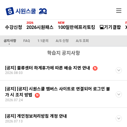
전
체
메
2026
NEW
F
뉴
수강신청
2026시원패스
100일만에프리토킹
💻기기결합
공지사항
FAQ
1:1문의
A/S 신청
A/S 조회
학습지 공지사항
[공지] 물류센터 하계휴가에 따른 배송 지연 안내
N
2026.08.03
[공지] [공지] 시원스쿨 멤버스 사이트로 연결되어 로그인 불
가 시 조치 방법
N
2026.07.24
[공지] 개인정보처리방침 개정 안내
2026.07.13