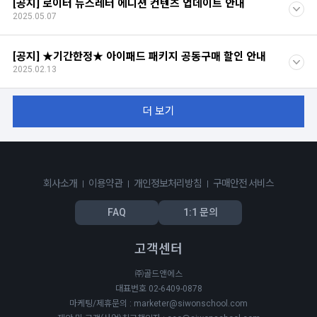
[공지] 로이터 뉴스레터 에디션 컨텐츠 업데이트 안내
2025.05.07
[공지] ★기간한정★ 아이패드 패키지 공동구매 할인 안내
2025.02.13
더 보기
회사소개
이용약관
개인정보처리방침
구매안전 서비스
FAQ
1:1 문의
고객센터
㈜골드앤에스
대표번호 02-6409-0878
마케팅/제휴문의 : marketer@siwonschool.com