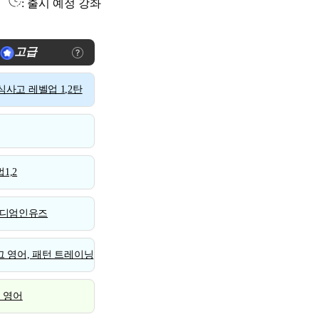
: 출시 예정 강좌
고급
사고 레벨업 1,2탄
1,2
디엄인유즈
 영어, 패턴 트레이닝
스 영어