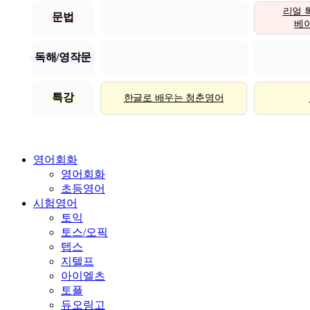
리얼 
문법
베이직
독해/영작문
특강
한글로 배우는 청춘영어
영어회화
영어회화
초등영어
시험영어
토익
토스/오픽
텝스
지텔프
아이엘츠
토플
듀오링고