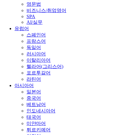
영문법
비즈니스/취업영어
SPA
AI/실무
유럽어
스페인어
프랑스어
독일어
러시아어
이탈리아어
헬라어(그리스어)
포르투갈어
라틴어
아시아어
일본어
중국어
베트남어
인도네시아어
태국어
미얀마어
튀르키예어