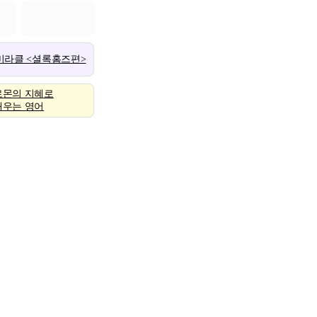
 미라클 <셜록홈즈편>
로몬의 지혜로
배우는 영어