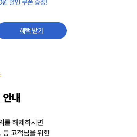
0원 할인 쿠폰 증정!
혜택 받기
 안내
동의를 해제하시면
보
등 고객님을 위한