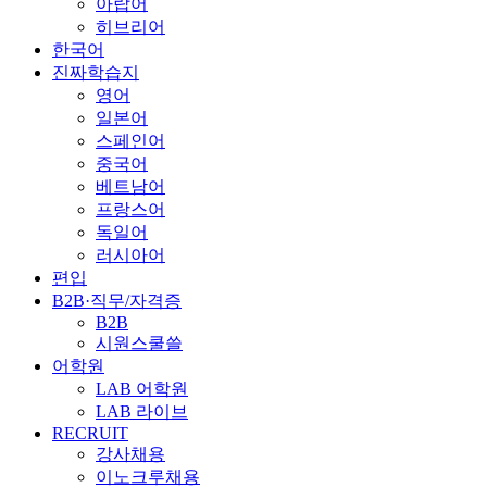
아랍어
히브리어
한국어
진짜학습지
영어
일본어
스페인어
중국어
베트남어
프랑스어
독일어
러시아어
편입
B2B·직무/자격증
B2B
시원스쿨쓸
어학원
LAB 어학원
LAB 라이브
RECRUIT
강사채용
이노크루채용