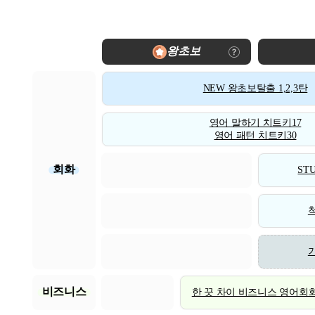
왕초보
NEW 왕초보탈출 1,2,3탄
영어 말하기 치트키17
영어 패턴 치트키30
회화
STU
비즈니스
한 끗 차이 비즈니스 영어회