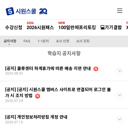
전
체
메
2026
NEW
F
뉴
수강신청
2026시원패스
100일만에프리토킹
💻기기결합
공지사항
FAQ
1:1문의
A/S 신청
A/S 조회
학습지 공지사항
[공지] 물류센터 하계휴가에 따른 배송 지연 안내
N
2026.08.03
[공지] [공지] 시원스쿨 멤버스 사이트로 연결되어 로그인 불
가 시 조치 방법
N
2026.07.24
[공지] 개인정보처리방침 개정 안내
2026.07.13