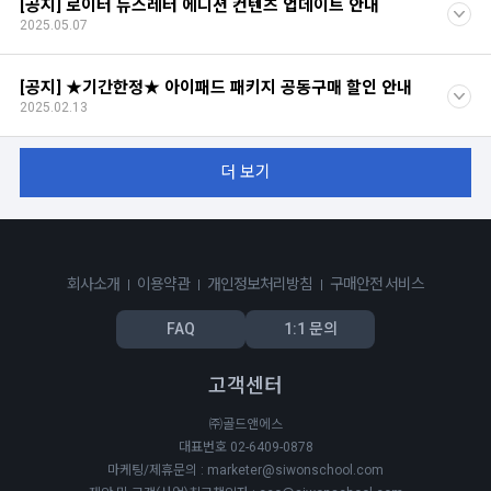
[공지] 로이터 뉴스레터 에디션 컨텐츠 업데이트 안내
2025.05.07
[공지] ★기간한정★ 아이패드 패키지 공동구매 할인 안내
2025.02.13
더 보기
회사소개
이용약관
개인정보처리방침
구매안전 서비스
FAQ
1:1 문의
고객센터
㈜골드앤에스
대표번호 02-6409-0878
마케팅/제휴문의 : marketer@siwonschool.com