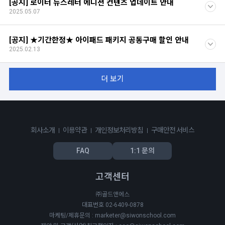
[공지] 로이터 뉴스레터 에디션 컨텐츠 업데이트 안내
2025.05.07
[공지] ★기간한정★ 아이패드 패키지 공동구매 할인 안내
2025.02.13
더 보기
회사소개
이용약관
개인정보처리방침
구매안전 서비스
FAQ
1:1 문의
고객센터
㈜골드앤에스
대표번호 02-6409-0878
마케팅/제휴문의 : marketer@siwonschool.com