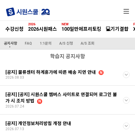
전
체
메
2026
NEW
F
뉴
수강신청
2026시원패스
100일만에프리토킹
💻기기결합
공지사항
FAQ
1:1문의
A/S 신청
A/S 조회
학습지 공지사항
[공지] 물류센터 하계휴가에 따른 배송 지연 안내
N
2026.08.03
[공지] [공지] 시원스쿨 멤버스 사이트로 연결되어 로그인 불
가 시 조치 방법
N
2026.07.24
[공지] 개인정보처리방침 개정 안내
2026.07.13