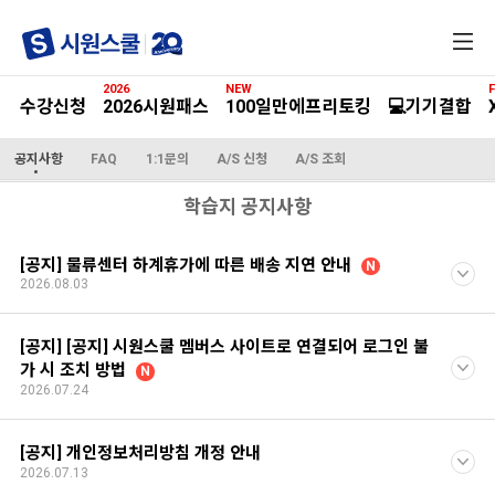
전
체
메
2026
NEW
F
뉴
수강신청
2026시원패스
100일만에프리토킹
💻기기결합
공지사항
FAQ
1:1문의
A/S 신청
A/S 조회
학습지 공지사항
[공지] 물류센터 하계휴가에 따른 배송 지연 안내
N
2026.08.03
[공지] [공지] 시원스쿨 멤버스 사이트로 연결되어 로그인 불
가 시 조치 방법
N
2026.07.24
[공지] 개인정보처리방침 개정 안내
2026.07.13