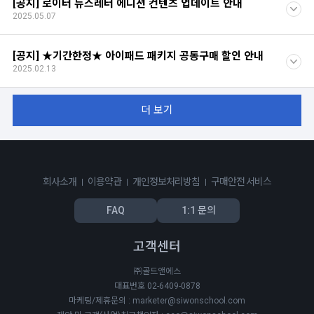
[공지] 로이터 뉴스레터 에디션 컨텐츠 업데이트 안내
2025.05.07
[공지] ★기간한정★ 아이패드 패키지 공동구매 할인 안내
2025.02.13
더 보기
회사소개
이용약관
개인정보처리방침
구매안전 서비스
FAQ
1:1 문의
고객센터
㈜골드앤에스
대표번호 02-6409-0878
마케팅/제휴문의 : marketer@siwonschool.com