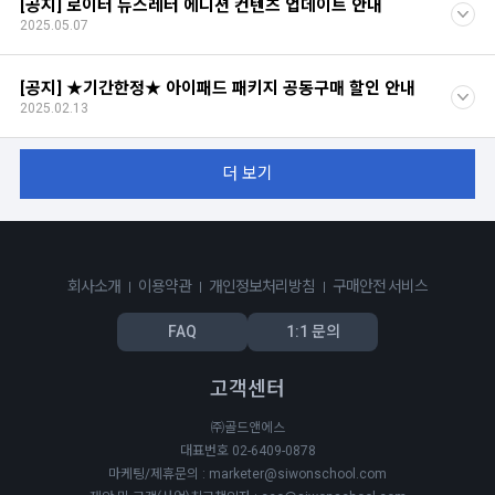
[공지] 로이터 뉴스레터 에디션 컨텐츠 업데이트 안내
2025.05.07
[공지] ★기간한정★ 아이패드 패키지 공동구매 할인 안내
2025.02.13
더 보기
회사소개
이용약관
개인정보처리방침
구매안전 서비스
FAQ
1:1 문의
고객센터
㈜골드앤에스
대표번호 02-6409-0878
마케팅/제휴문의 : marketer@siwonschool.com