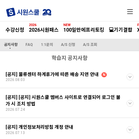
전
체
메
2026
NEW
F
뉴
수강신청
2026시원패스
100일만에프리토킹
💻기기결합
공지사항
FAQ
1:1문의
A/S 신청
A/S 조회
학습지 공지사항
[공지] 물류센터 하계휴가에 따른 배송 지연 안내
N
2026.08.03
[공지] [공지] 시원스쿨 멤버스 사이트로 연결되어 로그인 불
가 시 조치 방법
2026.07.24
[공지] 개인정보처리방침 개정 안내
2026.07.13