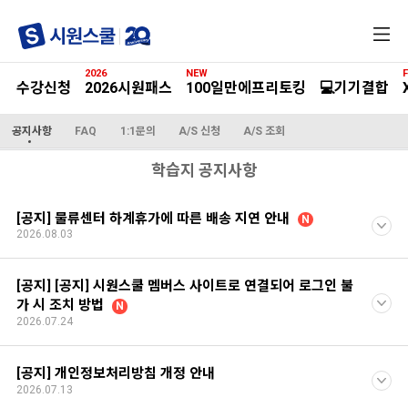
전
체
메
2026
NEW
F
뉴
수강신청
2026시원패스
100일만에프리토킹
💻기기결합
공지사항
FAQ
1:1문의
A/S 신청
A/S 조회
학습지 공지사항
[공지] 물류센터 하계휴가에 따른 배송 지연 안내
N
2026.08.03
[공지] [공지] 시원스쿨 멤버스 사이트로 연결되어 로그인 불
가 시 조치 방법
N
2026.07.24
[공지] 개인정보처리방침 개정 안내
2026.07.13