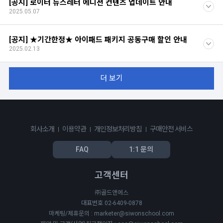
[공지] 로이터 뉴스레터 에디션 컨텐츠 업데이트 안내
2025.05.07
[공지] ★기간한정★ 아이패드 패키지 공동구매 할인 안내
2025.02.13
더 보기
회사소개
이용약관
개인정보처리방침
구매안전 서비스
FAQ
1:1 문의
고객센터
㈜골드앤에스
대표번호 02-6409-0878
마케팅/제휴문의 : marketer@siwonschool.com