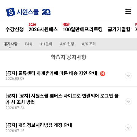
전
체
메
2026
NEW
F
뉴
수강신청
2026시원패스
100일만에프리토킹
💻기기결합
공지사항
FAQ
1:1문의
A/S 신청
A/S 조회
학습지 공지사항
[공지] 물류센터 하계휴가에 따른 배송 지연 안내
N
2026.08.03
[공지] [공지] 시원스쿨 멤버스 사이트로 연결되어 로그인 불
가 시 조치 방법
2026.07.24
[공지] 개인정보처리방침 개정 안내
2026.07.13