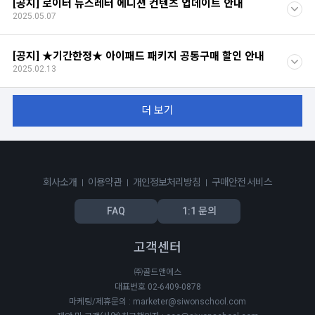
[공지] 로이터 뉴스레터 에디션 컨텐츠 업데이트 안내
2025.05.07
[공지] ★기간한정★ 아이패드 패키지 공동구매 할인 안내
2025.02.13
더 보기
회사소개
이용약관
개인정보처리방침
구매안전 서비스
FAQ
1:1 문의
고객센터
㈜골드앤에스
대표번호 02-6409-0878
마케팅/제휴문의 : marketer@siwonschool.com