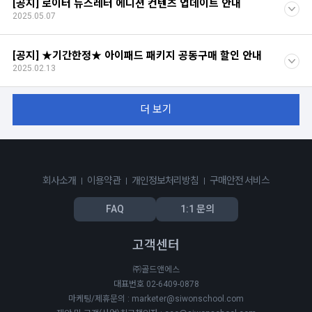
[공지] 로이터 뉴스레터 에디션 컨텐츠 업데이트 안내
2025.05.07
[공지] ★기간한정★ 아이패드 패키지 공동구매 할인 안내
2025.02.13
더 보기
회사소개
이용약관
개인정보처리방침
구매안전 서비스
FAQ
1:1 문의
고객센터
㈜골드앤에스
대표번호 02-6409-0878
마케팅/제휴문의 : marketer@siwonschool.com