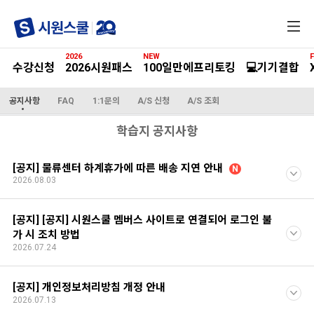
전
체
메
2026
NEW
F
뉴
수강신청
2026시원패스
100일만에프리토킹
💻기기결합
공지사항
FAQ
1:1문의
A/S 신청
A/S 조회
학습지 공지사항
[공지] 물류센터 하계휴가에 따른 배송 지연 안내
N
2026.08.03
[공지] [공지] 시원스쿨 멤버스 사이트로 연결되어 로그인 불
가 시 조치 방법
2026.07.24
[공지] 개인정보처리방침 개정 안내
2026.07.13