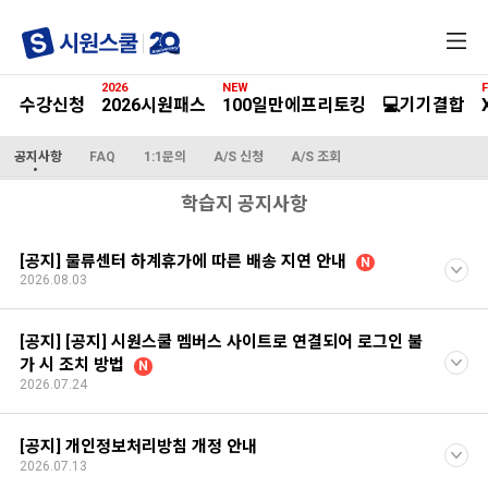
전
체
메
2026
NEW
F
뉴
수강신청
2026시원패스
100일만에프리토킹
💻기기결합
공지사항
FAQ
1:1문의
A/S 신청
A/S 조회
학습지 공지사항
[공지] 물류센터 하계휴가에 따른 배송 지연 안내
N
2026.08.03
[공지] [공지] 시원스쿨 멤버스 사이트로 연결되어 로그인 불
가 시 조치 방법
N
2026.07.24
[공지] 개인정보처리방침 개정 안내
2026.07.13