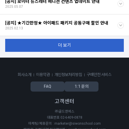
[공지] 로이터 뉴스레터 에디션 컨텐츠 업데이트 안내
2025.05.07
[공지] ★기간한정★ 아이패드 패키지 공동구매 할인 안내
2025.02.13
더 보기
회사소개
이용약관
개인정보처리방침
구매안전 서비스
FAQ
1:1 문의
고객센터
㈜골드앤에스
대표번호 02-6409-0878
마케팅/제휴문의 : marketer@siwonschool.com