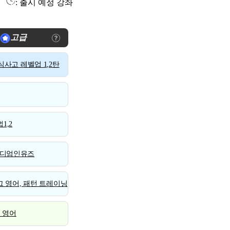
: 출시 예정 강좌
고급
사고 레벨업 1,2탄
1,2
디엄인유즈
 영어, 패턴 트레이닝
스 영어