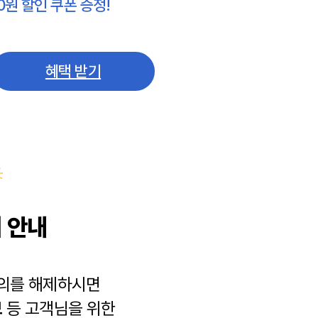
0원 할인 쿠폰 증정!
혜택 받기
 안내
동의를 해제하시면
보
등 고객님을 위한