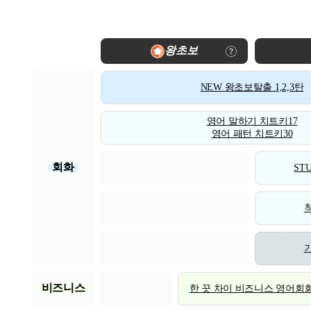
왕초보
NEW 왕초보탈출 1,2,3탄
영어 말하기 치트키17
영어 패턴 치트키30
회화
STU
비즈니스
한 끗 차이 비즈니스 영어회