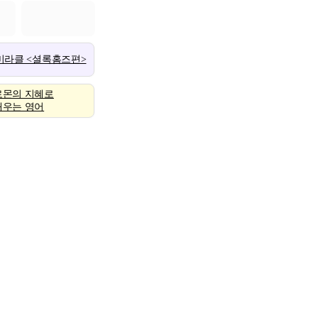
 미라클 <셜록홈즈편>
로몬의 지혜로
배우는 영어