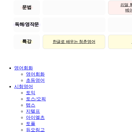
리얼 
문법
베이직
독해/영작문
특강
한글로 배우는 청춘영어
영어회화
영어회화
초등영어
시험영어
토익
토스/오픽
텝스
지텔프
아이엘츠
토플
듀오링고