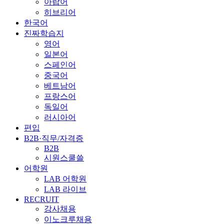
아랍어
히브리어
한국어
진짜학습지
영어
일본어
스페인어
중국어
베트남어
프랑스어
독일어
러시아어
편입
B2B·직무/자격증
B2B
시원스쿨쓸
어학원
LAB 어학원
LAB 라이브
RECRUIT
강사채용
이노크루채용