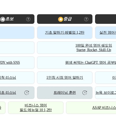
초보
중급
기초 말하기 레벨업 1,2탄
실전 영어식
100일 완성 영어 쉐도잉
Starter, Rocket, Skill-Up
DY with SNS
평생 써먹는 ChatGPT 영어 공부법
척척 리스닝
1인칭 시점 영어 말하기
이
기초 리스닝
트레이닝 훈련
뉴욕 브이로그
비즈니스 영어
화
ASAP 비즈니
필드 메뉴얼 10 1,2탄