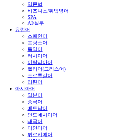
영문법
비즈니스/취업영어
SPA
AI/실무
유럽어
스페인어
프랑스어
독일어
러시아어
이탈리아어
헬라어(그리스어)
포르투갈어
라틴어
아시아어
일본어
중국어
베트남어
인도네시아어
태국어
미얀마어
튀르키예어