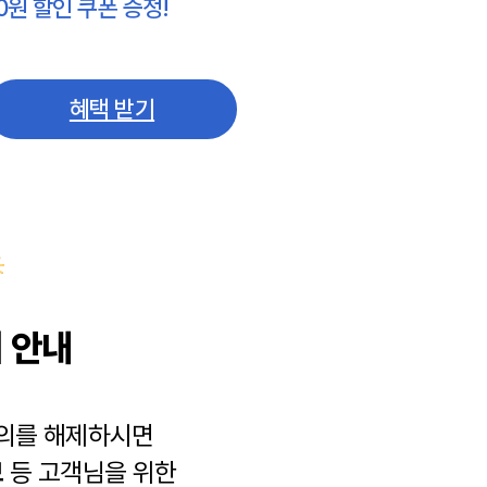
0원 할인 쿠폰 증정!
혜택 받기
 안내
동의를 해제하시면
보
등 고객님을 위한