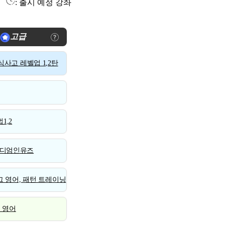
: 출시 예정 강좌
고급
사고 레벨업 1,2탄
1,2
디엄인유즈
 영어, 패턴 트레이닝
스 영어