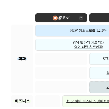
왕초보
NEW 왕초보탈출 1,2,3탄
영어 말하기 치트키17
영어 패턴 치트키30
회화
STU
비즈니스
한 끗 차이 비즈니스 영어회