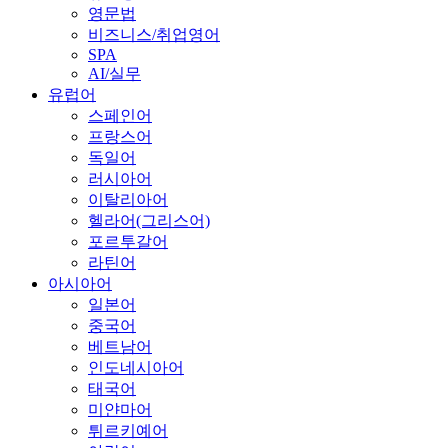
영문법
비즈니스/취업영어
SPA
AI/실무
유럽어
스페인어
프랑스어
독일어
러시아어
이탈리아어
헬라어(그리스어)
포르투갈어
라틴어
아시아어
일본어
중국어
베트남어
인도네시아어
태국어
미얀마어
튀르키예어