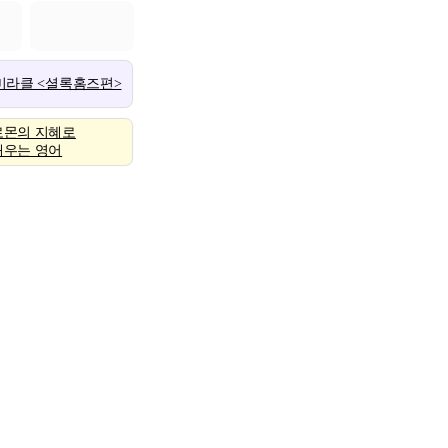
 미라클 <셜록홈즈편>
로몬의 지혜로
배우는 영어