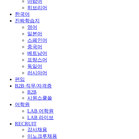
아랍어
히브리어
한국어
진짜학습지
영어
일본어
스페인어
중국어
베트남어
프랑스어
독일어
러시아어
편입
B2B·직무/자격증
B2B
시원스쿨쓸
어학원
LAB 어학원
LAB 라이브
RECRUIT
강사채용
이노크루채용