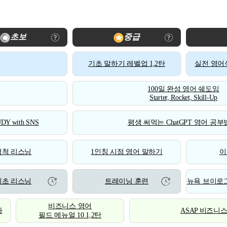
초보
중급
기초 말하기 레벨업 1,2탄
실전 영어식
100일 완성 영어 쉐도잉
Starter, Rocket, Skill-Up
DY with SNS
평생 써먹는 ChatGPT 영어 공부법
척척 리스닝
1인칭 시점 영어 말하기
이
기초 리스닝
트레이닝 훈련
뉴욕 브이로그
비즈니스 영어
화
ASAP 비즈니
필드 메뉴얼 10 1,2탄