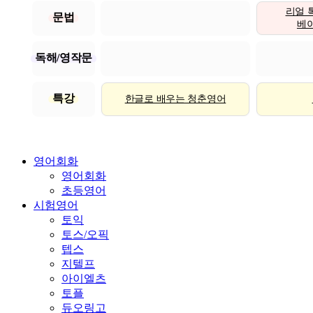
리얼 
문법
베이직
독해/영작문
특강
한글로 배우는 청춘영어
영어회화
영어회화
초등영어
시험영어
토익
토스/오픽
텝스
지텔프
아이엘츠
토플
듀오링고