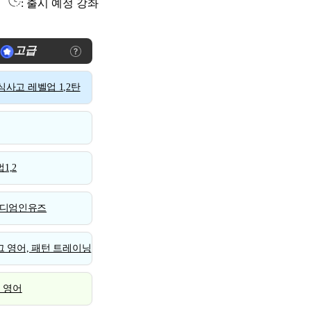
: 출시 예정 강좌
고급
사고 레벨업 1,2탄
1,2
디엄인유즈
 영어, 패턴 트레이닝
스 영어