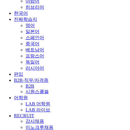
아랍어
히브리어
한국어
진짜학습지
영어
일본어
스페인어
중국어
베트남어
프랑스어
독일어
러시아어
편입
B2B·직무/자격증
B2B
시원스쿨쓸
어학원
LAB 어학원
LAB 라이브
RECRUIT
강사채용
이노크루채용