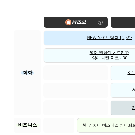
왕초보
NEW 왕초보탈출 1,2,3탄
영어 말하기 치트키17
영어 패턴 치트키30
회화
STU
비즈니스
한 끗 차이 비즈니스 영어회