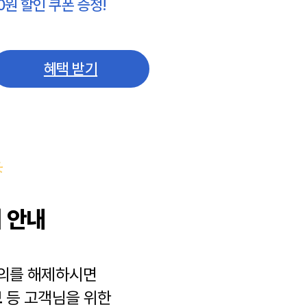
0원 할인 쿠폰 증정!
혜택 받기
 안내
동의를 해제하시면
보
등 고객님을 위한