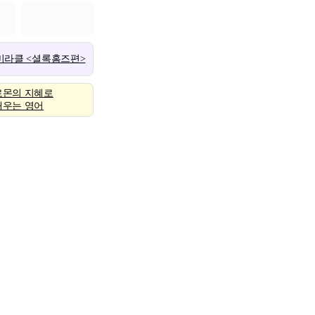
 미라클 <셜록홈즈편>
로몬의 지혜로
배우는 영어