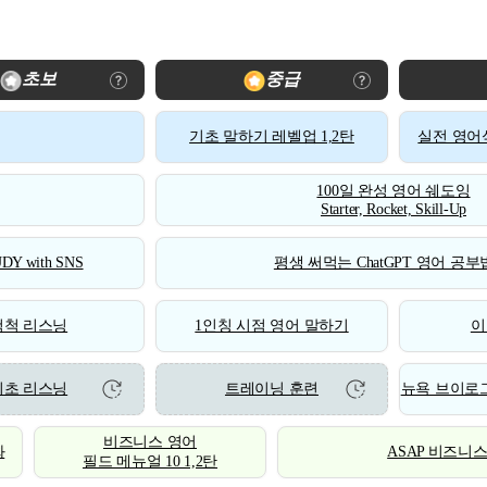
초보
중급
기초 말하기 레벨업 1,2탄
실전 영어식
100일 완성 영어 쉐도잉
Starter, Rocket, Skill-Up
DY with SNS
평생 써먹는 ChatGPT 영어 공부법
척척 리스닝
1인칭 시점 영어 말하기
이
기초 리스닝
트레이닝 훈련
뉴욕 브이로그
비즈니스 영어
화
ASAP 비즈니
필드 메뉴얼 10 1,2탄