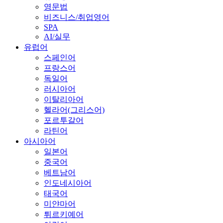
영문법
비즈니스/취업영어
SPA
AI/실무
유럽어
스페인어
프랑스어
독일어
러시아어
이탈리아어
헬라어(그리스어)
포르투갈어
라틴어
아시아어
일본어
중국어
베트남어
인도네시아어
태국어
미얀마어
튀르키예어