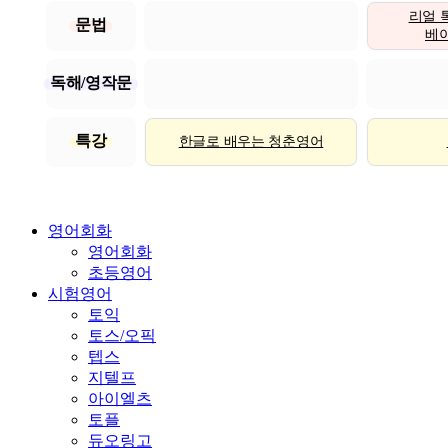
리얼 
문법
베이직
독해/영작문
특강
한글로 배우는 청춘영어
영어회화
영어회화
초등영어
시험영어
토익
토스/오픽
텝스
지텔프
아이엘츠
토플
듀오링고