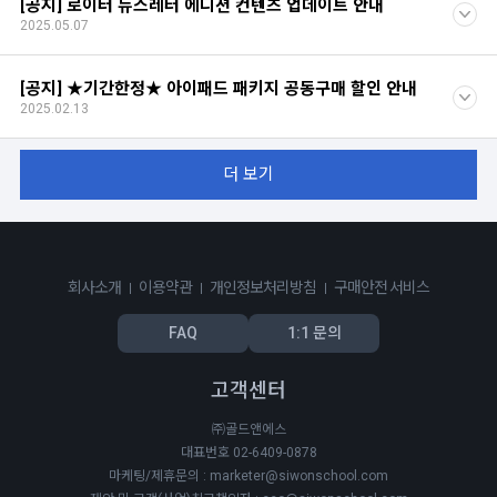
[공지] 로이터 뉴스레터 에디션 컨텐츠 업데이트 안내
2025.05.07
[공지] ★기간한정★ 아이패드 패키지 공동구매 할인 안내
2025.02.13
더 보기
회사소개
이용약관
개인정보처리방침
구매안전 서비스
FAQ
1:1 문의
고객센터
㈜골드앤에스
대표번호 02-6409-0878
마케팅/제휴문의 : marketer@siwonschool.com