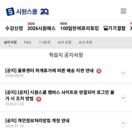
전
체
메
2026
NEW
F
뉴
수강신청
2026시원패스
100일만에프리토킹
💻기기결합
공지사항
FAQ
1:1문의
A/S 신청
A/S 조회
학습지 공지사항
[공지] 물류센터 하계휴가에 따른 배송 지연 안내
N
2026.08.03
[공지] [공지] 시원스쿨 멤버스 사이트로 연결되어 로그인 불
가 시 조치 방법
N
2026.07.24
[공지] 개인정보처리방침 개정 안내
2026.07.13