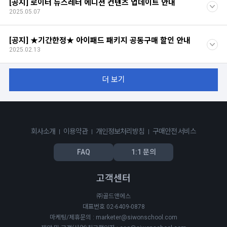
[공지] 로이터 뉴스레터 에디션 컨텐츠 업데이트 안내
2025.05.07
[공지] ★기간한정★ 아이패드 패키지 공동구매 할인 안내
2025.02.13
더 보기
회사소개
이용약관
개인정보처리방침
구매안전 서비스
FAQ
1:1 문의
고객센터
㈜골드앤에스
대표번호 02-6409-0878
마케팅/제휴문의 : marketer@siwonschool.com