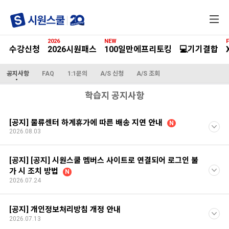
전
체
메
2026
NEW
F
뉴
수강신청
2026시원패스
100일만에프리토킹
💻기기결합
공지사항
FAQ
1:1문의
A/S 신청
A/S 조회
학습지 공지사항
[공지] 물류센터 하계휴가에 따른 배송 지연 안내
N
2026.08.03
[공지] [공지] 시원스쿨 멤버스 사이트로 연결되어 로그인 불
가 시 조치 방법
N
2026.07.24
[공지] 개인정보처리방침 개정 안내
2026.07.13