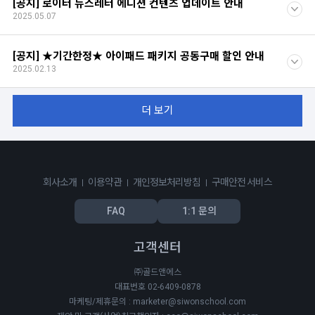
[공지] 로이터 뉴스레터 에디션 컨텐츠 업데이트 안내
2025.05.07
[공지] ★기간한정★ 아이패드 패키지 공동구매 할인 안내
2025.02.13
더 보기
회사소개
이용약관
개인정보처리방침
구매안전 서비스
FAQ
1:1 문의
고객센터
㈜골드앤에스
대표번호 02-6409-0878
마케팅/제휴문의 : marketer@siwonschool.com